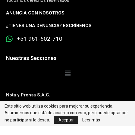
Todos los derechos reservados
ANUNCIA CON NOSOTROS
¿
TIENES UNA DENUNCIA? ESCRÍBENOS
+51 961-602-710
Nuestras Secciones
Nota y Prensa S.A.C.
Este sitio web utiliza cookies para mejorar su experiencia.
Contacto:
editorweb@caretas.com.pe
Asumiremos que está de acuerdo con esto, pero puede optar por
Síguenos:
no participar si lo desea.
Aceptar
Leer más