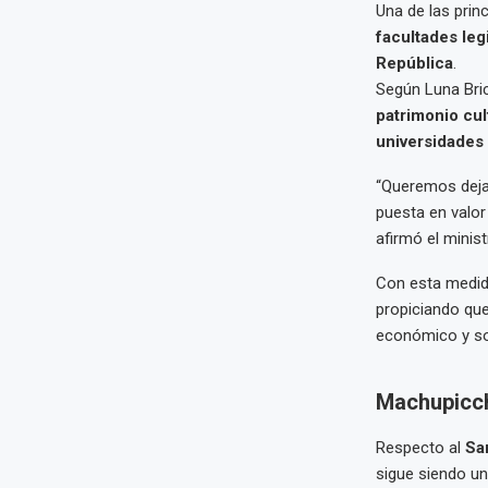
Una de las prin
facultades legi
República
.
Según Luna Bric
patrimonio cul
universidades
“Queremos deja
puesta en valor
afirmó el minist
Con esta medida
propiciando que
económico y so
Machupicchu
Respecto al
Sa
sigue siendo u