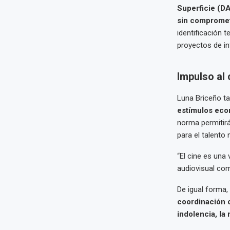
Superficie (D
sin compromet
identificación 
proyectos de in
Impulso al 
Luna Briceño t
estímulos econ
norma permitirá
para el talento 
“El cine es una
audiovisual como
De igual forma,
coordinación 
indolencia, la