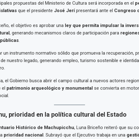
cipales propuestas del Ministerio de Cultura será incorporada en el
p
slativas
que el presidente
José Jerí
presentará ante el
Congreso d
eño, el objetivo es aprobar una
ley que permita impulsar la inver
tural
, generando mecanismos claros de participación para
regiones
 públicas
.
r un instrumento normativo sólido que promueva la recuperación, p
 de nuestro legado, generando empleo, turismo sostenible e identida
ro.
, el Gobierno busca abrir el campo cultural a nuevos actores region
 el
patrimonio arqueológico y monumental
se convierta en motor
cial.
, prioridad en la política cultural del Estado
ntuario Histórico de Machupicchu
, Luna Briceño reiteró que su c
na
prioridad nacional
. Subrayó que el Ejecutivo trabaja en una
gesti