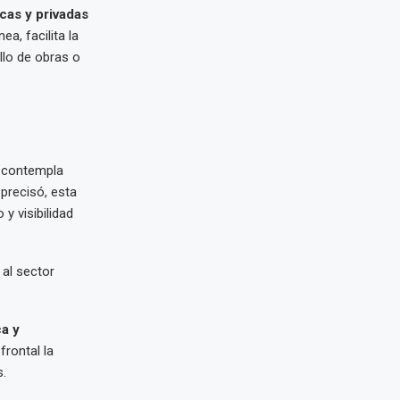
icas y privadas
ea, facilita la
llo de obras o
e contempla
 precisó, esta
y visibilidad
 al sector
ca y
rontal la
s.