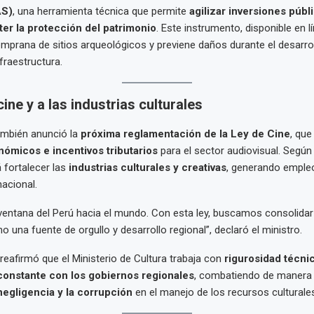
AS)
, una herramienta técnica que permite
agilizar inversiones públ
er la protección del patrimonio
. Este instrumento, disponible en lín
temprana de sitios arqueológicos y previene daños durante el desarro
fraestructura.
cine y a las industrias culturales
ambién anunció la
próxima reglamentación de la Ley de Cine
, qu
ómicos e incentivos tributarios
para el sector audiovisual. Según
 fortalecer las
industrias culturales y creativas
, generando empleo 
nacional.
 ventana del Perú hacia el mundo. Con esta ley, buscamos consolidar
 una fuente de orgullo y desarrollo regional”, declaró el ministro.
 reafirmó que el Ministerio de Cultura trabaja con
rigurosidad técni
constante con los gobiernos regionales
, combatiendo de manera f
 negligencia y la corrupción
en el manejo de los recursos culturale