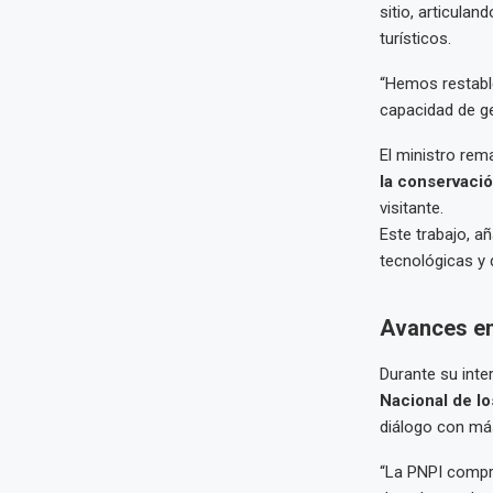
sitio, articula
turísticos.
“Hemos restab
capacidad de ge
El ministro re
la conservaci
visitante.
Este trabajo, a
tecnológicas y d
Avances en 
Durante su inte
Nacional de lo
diálogo con m
“La PNPI compro