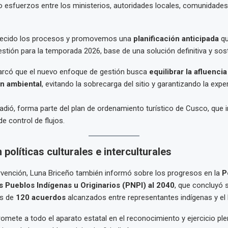
ndo esfuerzos entre los ministerios, autoridades locales, comunidade
lecido los procesos y promovemos una
planificación anticipada
qu
stión para la temporada 2026, base de una solución definitiva y sost
marcó que el nuevo enfoque de gestión busca
equilibrar la afluencia
ón ambiental
, evitando la sobrecarga del sitio y garantizando la exper
ñadió, forma parte del plan de ordenamiento turístico de Cusco, que 
e control de flujos.
políticas culturales e interculturales
rvención, Luna Briceño también informó sobre los progresos en la
P
s Pueblos Indígenas u Originarios (PNPI) al 2040
, que concluyó 
ás de
120 acuerdos
alcanzados entre representantes indígenas y el
mete a todo el aparato estatal en el reconocimiento y ejercicio ple