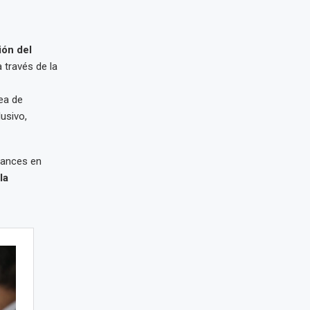
ión del
 través de la
nea de
usivo,
vances en
la