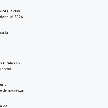
PNPA)
, la cual
ional al 2026
,
zar la
s rurales
en
en como
er al
e democratizar
o de