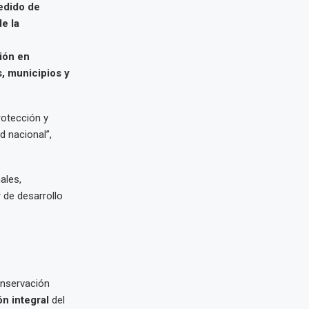
edido de
e la
sión en
, municipios y
rotección y
d nacional”,
ales,
 de desarrollo
onservación
ón integral
del