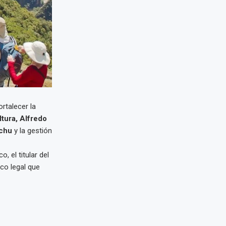
rtalecer la
ltura, Alfredo
cchu
y la gestión
, el titular del
rco legal que