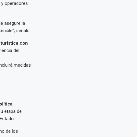
s y operadores
e asegure la
enible”, señaló.
 turística con
iencia del
incluirá medidas
olítica
su etapa de
 Estado.
no de los