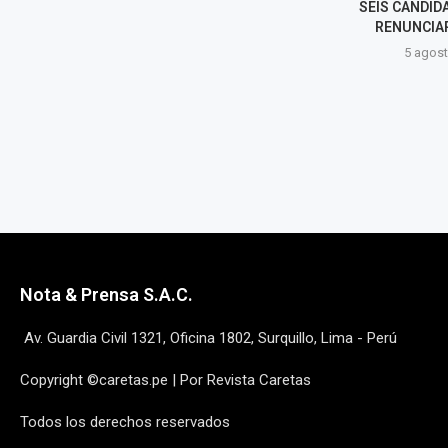
SEIS CANDIDATOS EN LIMA
CONGRESO AN
RENUNCIARON A SU...
DE OPOSIC
AVANC
5 agosto, 2026
5 agost
Nota & Prensa S.A.C.
Av. Guardia Civil 1321, Oficina 1802, Surquillo, Lima - Perú
Copyright ©caretas.pe | Por Revista Caretas
Todos los derechos reservados