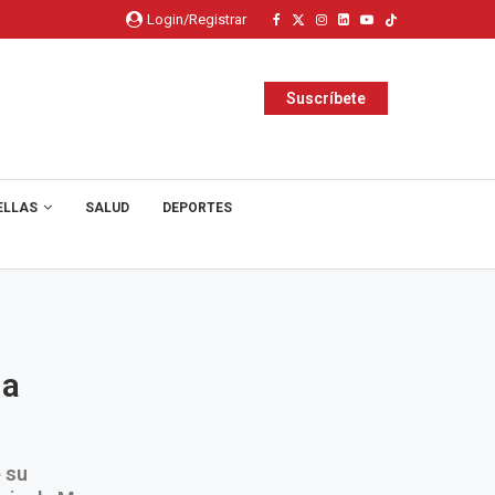
Login/Registrar
Suscríbete
ELLAS
SALUD
DEPORTES
na
e su