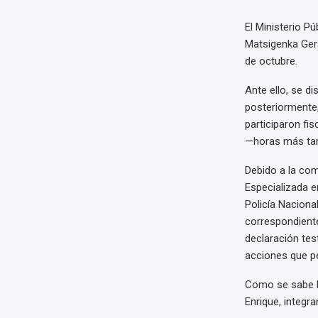
El Ministerio Pú
Matsigenka Gera
de octubre.
Ante ello, se di
posteriormente,
participaron fi
—horas más tar
Debido a la com
Especializada e
Policía Nacional
correspondiente
declaración tes
acciones que pe
Como se sabe la
Enrique, integra