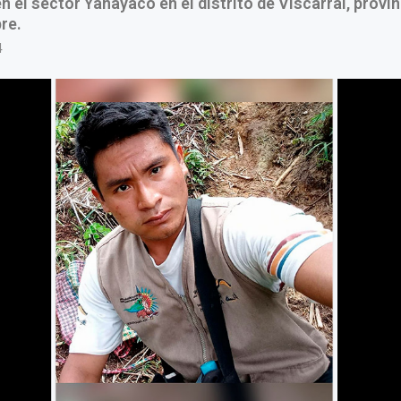
 el sector Yanayaco en el distrito de Viscarral, provi
re.
4