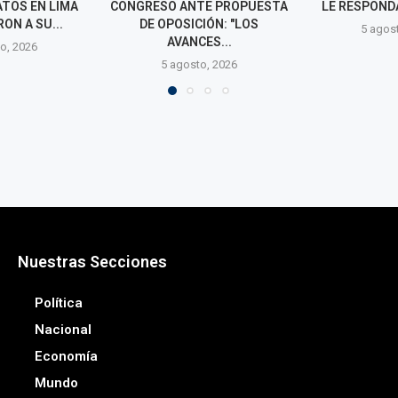
TE PROPUESTA
LE RESPONDA LO QUE LE...
CANDIDATU
IÓN: "LOS
ALCALDÍA DE L
5 agosto, 2026
ES...
5 agos
o, 2026
Nuestras Secciones
Política
Nacional
Economía
Mundo