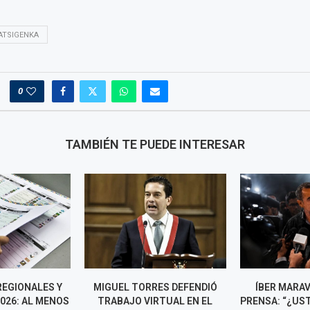
ATSIGENKA
0
TAMBIÉN TE PUEDE INTERESAR
ES DEFENDIÓ
ÍBER MARAVÍ GRITA A LA
LUIS RUB
RTUAL EN EL
PRENSA: “¿USTED QUIERE QUE
RENUNCI