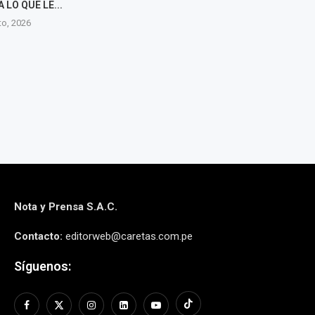
RA PARA LA
HIZO CONOCIDO?
REGLAMENTO 
IMA POR UNA...
SITUA
5 agosto, 2026
to, 2026
5 agos
Nota y Prensa S.A.C.
Contacto:
editorweb@caretas.com.pe
Síguenos: