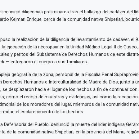
blico inició diligencias preliminares tras el hallazgo del cadáver del lí
rdo Keimari Enrique, cerca de la comunidad nativa Shipetiari, ocurri
spuso la realización de la diligencia de levantamiento de cadáver, el 9 
 la ejecución de la necropsia en la Unidad Médico Legal II de Cusco, 
scales y peritos del Subsistema de Derechos Humanos de este distrito
de— entregaron el cuerpo a sus familiares.
pleja geografía de la zona, personal de la Fiscalía Penal Supraprovin
n Derechos Humanos e Interculturalidad de Madre de Dios, junto a un
, se desplazaron hacia el lugar de los hechos a fin de continuar con l
s, como el recojo de muestras y evidencias; así como la recepción 
timonial de los moradores del lugar, miembros de la comunidad nativ
rmitan el esclarecimiento de los hechos.
 Defensoría del Pueblo, denunció la muerte del líder indígena Gerar
nte de la comunidad nativa Shipetiari, en la provincia del Manu, regió