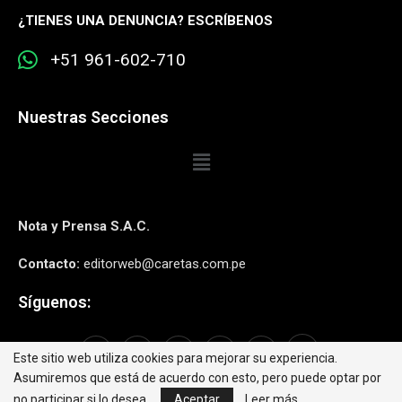
¿
TIENES UNA DENUNCIA? ESCRÍBENOS
+51 961-602-710
Nuestras Secciones
Nota y Prensa S.A.C.
Contacto:
editorweb@caretas.com.pe
Síguenos:
Este sitio web utiliza cookies para mejorar su experiencia.
Asumiremos que está de acuerdo con esto, pero puede optar por
no participar si lo desea.
Aceptar
Leer más