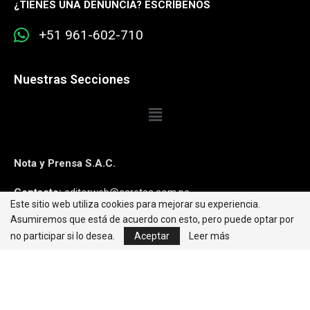
¿
TIENES UNA DENUNCIA? ESCRÍBENOS
+51 961-602-710
Nuestras Secciones
Nota y Prensa S.A.C.
Contacto:
editorweb@caretas.com.pe
Este sitio web utiliza cookies para mejorar su experiencia.
Asumiremos que está de acuerdo con esto, pero puede optar por
Síguenos:
no participar si lo desea.
Aceptar
Leer más