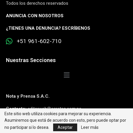
Todos los derechos reservados
ANUNCIA CON NOSOTROS
¿
TIENES UNA DENUNCIA? ESCRÍBENOS
+51 961-602-710
Nuestras Secciones
Nota y Prensa S.A.C.
Contacto:
editorweb@caretas.com.pe
Este sitio web utiliza cookies para mejorar su experiencia.
Asumiremos que está de acuerdo con esto, pero puede optar por
Síguenos:
no participar si lo desea.
Aceptar
Leer más