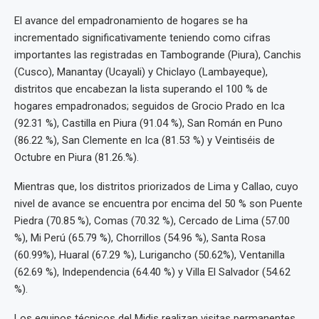
El avance del empadronamiento de hogares se ha
incrementado significativamente teniendo como cifras
importantes las registradas en Tambogrande (Piura), Canchis
(Cusco), Manantay (Ucayali) y Chiclayo (Lambayeque),
distritos que encabezan la lista superando el 100 % de
hogares empadronados; seguidos de Grocio Prado en Ica
(92.31 %), Castilla en Piura (91.04 %), San Román en Puno
(86.22 %), San Clemente en Ica (81.53 %) y Veintiséis de
Octubre en Piura (81.26.%).
Mientras que, los distritos priorizados de Lima y Callao, cuyo
nivel de avance se encuentra por encima del 50 % son Puente
Piedra (70.85 %), Comas (70.32 %), Cercado de Lima (57.00
%), Mi Perú (65.79 %), Chorrillos (54.96 %), Santa Rosa
(60.99%), Huaral (67.29 %), Lurigancho (50.62%), Ventanilla
(62.69 %), Independencia (64.40 %) y Villa El Salvador (54.62
%).
Los equipos técnicos del Midis realizan visitas permanentes