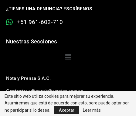
¿
TIENES UNA DENUNCIA? ESCRÍBENOS
+51 961-602-710
Nuestras Secciones
Nota y Prensa S.A.C.
Contacto:
editorweb@caretas.com.pe
Este sitio web utiliza cookies para mejorar su experiencia.
Asumiremos que está de acuerdo con esto, pero puede optar por
Síguenos:
no participar si lo desea.
Aceptar
Leer más