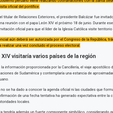
 Gobierno peruano viene realizando coordinaciones con la Santa Sed
ita oficial del pontífice.
 titular de Relaciones Exteriores, el presidente Balcázar fue invitad
na reunión con el papa León XIV el próximo 18 de junio. Durante es
nvitación oficial para que el líder de la Iglesia Católica visite territori
dencial aún deberá ser autorizada por el Congreso de la República, trá
a realizar una vez concluido el proceso electoral.
XIV visitaría varios países de la región
la información proporcionada por la Cancillería, el viaje apostólico 
s naciones de Sudamérica y contemplaría una estancia de aproximad
ruano.
no se ha dado a conocer la agenda oficial ni las ciudades que forma
onfirmación de una fecha tentativa ha generado expectativa entre la
utoridades locales.
ita tendría además un fuerte componente simbólico, considerando q