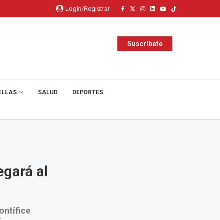
Login/Registrar
Suscríbete
ELLAS
SALUD
DEPORTES
egará al
ontífice