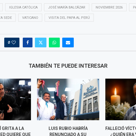
IGLESIA CATÓLICA
JOSÉ MARÍA BALCÁZAR
NOVIEMBRE 2026
P
A SEDE
VATICANO
VISITA DEL PAPA AL PERÚ
0
TAMBIÉN TE PUEDE INTERESAR
 GRITA A LA
LUIS RUBIO HABRÍA
FALLECIÓ VÍC
ED QUIERE QUE
RENUNCIADO A SU
¿QUIÉN ERA 