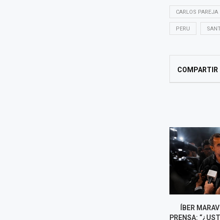
CARLOS PAREJA
PERU
SANT
COMPARTIR
MIGUEL TORRES DEFENDIÓ
ÍBER MARAVÍ
TRABAJO VIRTUAL EN EL
PRENSA: “¿UST