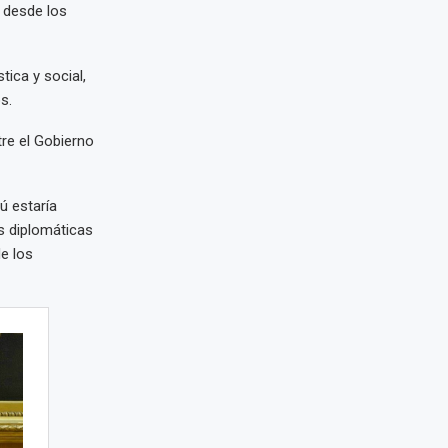
ú desde los
tica y social,
s.
tre el Gobierno
ú estaría
s diplomáticas
de los