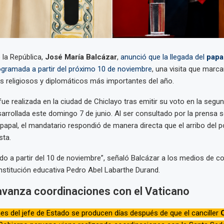
 la República,
José María Balcázar
,
anunció que la llegada del
papa
ogramada a partir del próximo 10 de noviembre
, una visita que marca
 religiosos y diplomáticos más importantes del año.
fue realizada en la ciudad de Chiclayo tras emitir su voto en la segu
sarrollada este domingo 7 de junio. Al ser consultado por la prensa s
papal, el mandatario respondió de manera directa que el arribo del po
sta.
o a partir del 10 de noviembre”, señaló Balcázar a los medios de 
 institución educativa Pedro Abel Labarthe Durand.
avanza coordinaciones con el Vaticano
es del jefe de Estado se producen días después de que el canciller
C