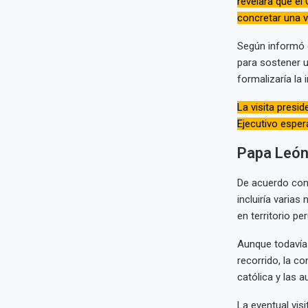
revelara que el
concretar una vis
Según informó el
para sostener u
formalizaría la i
La visita presi
Ejecutivo esper
Papa León 
De acuerdo con 
incluiría varia
en territorio pe
Aunque todavía 
recorrido, la c
católica y las a
La eventual vis