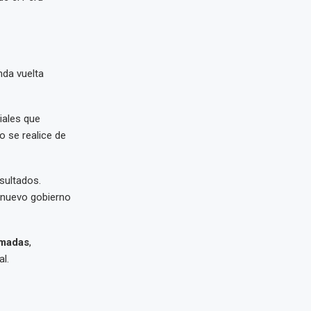
nda vuelta
iales que
o se realice de
sultados.
l nuevo gobierno
madas
,
l.