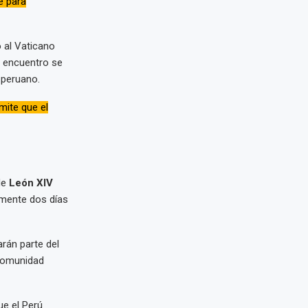
e para
o al Vaticano
e encuentro se
o peruano.
mite que el
de
León XIV
amente dos días
rán parte del
 comunidad
ue el Perú