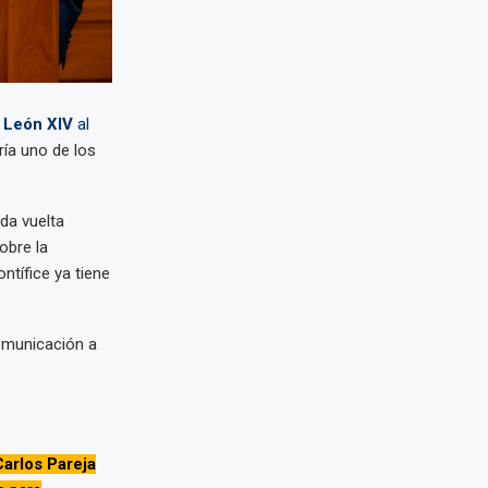
 León XIV
al
ría uno de los
nda vuelta
obre la
ntífice ya tiene
comunicación a
arlos Pareja