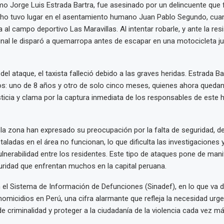
mo Jorge Luis Estrada Bartra, fue asesinado por un delincuente que f
echo tuvo lugar en el asentamiento humano Juan Pablo Segundo, cua
ma al campo deportivo Las Maravillas. Al intentar robarle, y ante la res
minal le disparó a quemarropa antes de escapar en una motocicleta j
el ataque, el taxista falleció debido a las graves heridas. Estrada Ba
s: uno de 8 años y otro de solo cinco meses, quienes ahora quedan
usticia y clama por la captura inmediata de los responsables de este
la zona han expresado su preocupación por la falta de seguridad, 
taladas en el área no funcionan, lo que dificulta las investigaciones
lnerabilidad entre los residentes. Este tipo de ataques pone de manif
uridad que enfrentan muchos en la capital peruana.
el Sistema de Información de Defunciones (Sinadef), en lo que va d
homicidios en Perú, una cifra alarmante que refleja la necesidad urg
e criminalidad y proteger a la ciudadanía de la violencia cada vez m