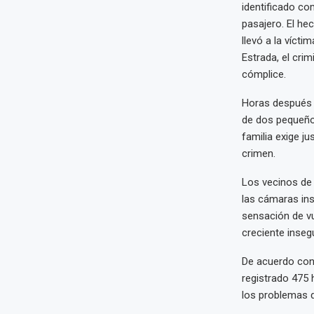
identificado co
pasajero. El h
llevó a la vícti
Estrada, el cri
cómplice.
Horas después d
de dos pequeño
familia exige j
crimen.
Los vecinos de 
las cámaras ins
sensación de vu
creciente inseg
De acuerdo con 
registrado 475 
los problemas d