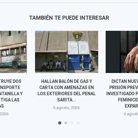
TAMBIÉN TE PUEDE INTERESAR
ÓN DE GAS Y
DICTAN NUEVE MESES DE
PNP FRUSTRA 
AMENAZAS EN
PRISIÓN PREVENTIVA PARA
740 MIL Y 
ES DEL PENAL
INVESTIGADO POR PRESUNTO
PRESUNTA RE
TA...
FEMINICIDIO DE SU
CIBER
EXPAREJA...
o, 2026
6 agos
6 agosto, 2026