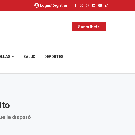
Login/Registrar
Suscríbete
ELLAS
SALUD
DEPORTES
lto
ue le disparó