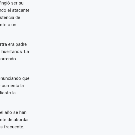
ingió ser su
ndo el atacante
istencia de
unto a un
rtra era padre
 huérfanos. La
 horrendo
denunciando que
 y aumenta la
iesto la
el año se han
ente de abordar
ás frecuente.