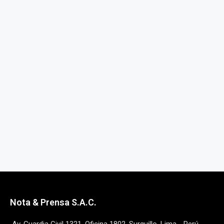
Nota & Prensa S.A.C.
Av. Guardia Civil 1321, Oficina 1802, Surquillo, Lima - Perú