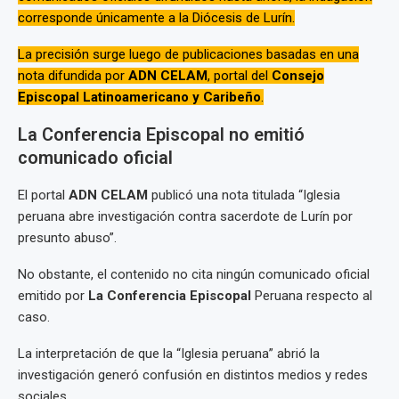
corresponde únicamente a la Diócesis de Lurín.
La precisión surge luego de publicaciones basadas en una
nota difundida por
ADN CELAM
, portal del
Consejo
Episcopal Latinoamericano y Caribeño
.
La Conferencia Episcopal no emitió
comunicado oficial
El portal
ADN CELAM
publicó una nota titulada “Iglesia
peruana abre investigación contra sacerdote de Lurín por
presunto abuso”.
No obstante, el contenido no cita ningún comunicado oficial
emitido por
La Conferencia Episcopal
Peruana respecto al
caso.
La interpretación de que la “Iglesia peruana” abrió la
investigación generó confusión en distintos medios y redes
sociales.