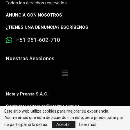
Todos los derechos reservados
ANUNCIA CON NOSOTROS
¿
TIENES UNA DENUNCIA? ESCRÍBENOS
+51 961-602-710
Nuestras Secciones
Nota y Prensa S.A.C.
Contacto:
editorweb@caretas.com.pe
Este sitio web utiliza cookies para mejorar su experiencia.
Asumiremos que está de acuerdo con esto, pero puede optar por
Síguenos:
no participar si lo desea.
Aceptar
Leer más