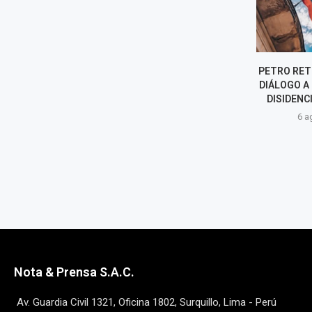
EL GOBIERNO DE MILEI RETIRA
PETRO RETIRA 
EL CAPÍTULO DE
DIÁLOGO A MI
EXTRANJERIZACIÓN DE
DISIDENCIAS 
TIERRAS DE SU LEY...
6 agost
6 agosto, 2026
Nota & Prensa S.A.C.
Av. Guardia Civil 1321, Oficina 1802, Surquillo, Lima - Perú