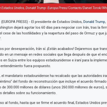
de Estados Unidos, Donald Trump- Europa Press/Contacto/Daniel Torok/Wh
 (EUROPA PRESS) - El presidente de Estados Unidos,
Donald Trump
,
hington dejará agotar los 60 días para negociar con Irán, tras la fir
 el cese de las hostilidades y la reapertura del paso de Ormuz y que 
.
s por desesperación, Irán sí. ¡Están acabados! Dejaremos que tran
ado en un mensaje en redes sociales que llega después de que el enc
es en Suiza entre los equipos estadounidense e iraní para la impleme
ntendimiento fuera pospuesto.
, el mandatario estadounidense ha recalcado que las autoridades ira
 céntimo" del fondo de reconstrucción que incluye el acuerdo firmad
 de 300.000 millones de dólares (unos 260.000 millones de euros), 
s detalles sobre su funcionamiento.
so al fondo, hasta que se firme el acuerdo final, Estados Unidos pr