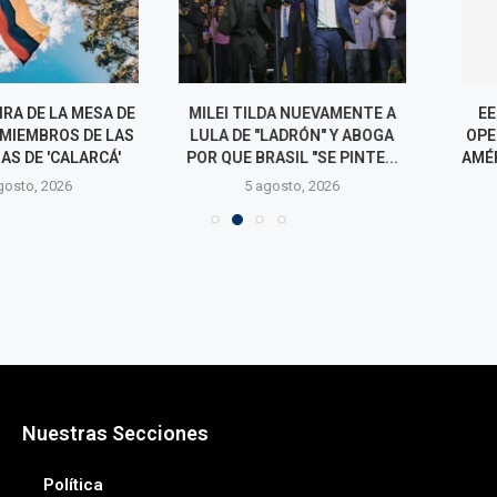
DE LA MESA DE
MILEI TILDA NUEVAMENTE A
EE. UU. CRE
EMBROS DE LAS
LULA DE "LADRÓN" Y ABOGA
OPERATIVA CO
DE 'CALARCÁ'
POR QUE BRASIL "SE PINTE...
AMÉRICA PARA 
o, 2026
5 agosto, 2026
5 agos
Nuestras Secciones
Política