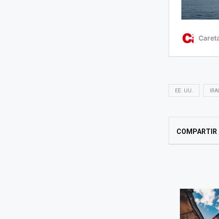
EE. UU.
IRA
COMPARTIR