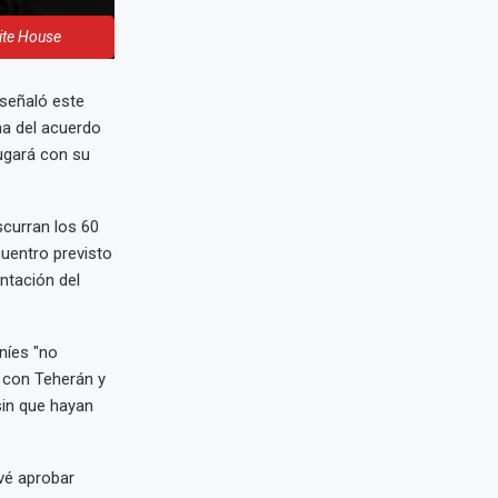
ite House
 señaló este
ma del acuerdo
jugará con su
scurran los 60
uentro previsto
ntación del
níes "no
o con Teherán y
sin que hayan
evé aprobar