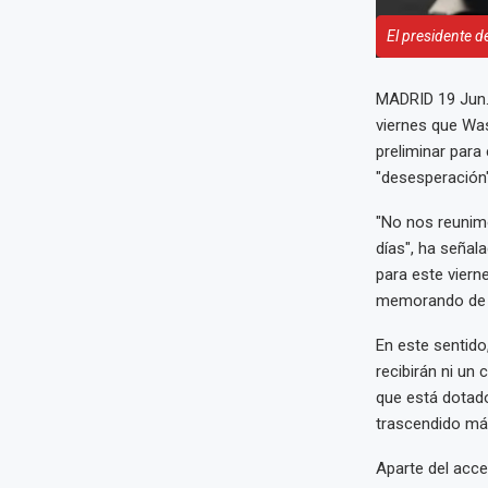
El presidente 
MADRID 19 Jun.
viernes que Was
preliminar para
"desesperación"
"No nos reunimo
días", ha señal
para este viern
memorando de e
En este sentido
recibirán ni un
que está dotado
trascendido má
Aparte del acce