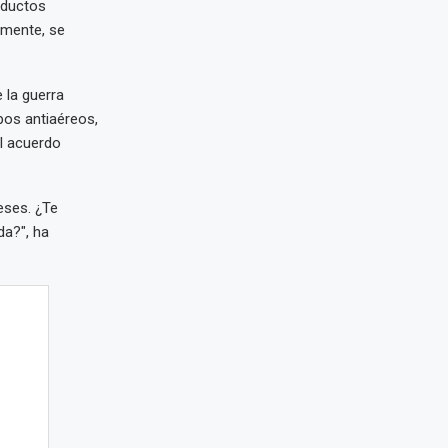
oductos
lmente, se
 la guerra
ipos antiaéreos,
el acuerdo
eses. ¿Te
da?", ha