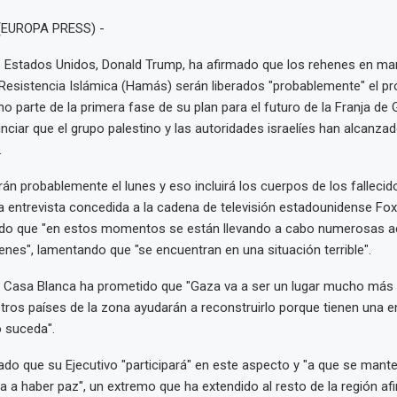
(EUROPA PRESS) -
e Estados Unidos, Donald Trump, ha afirmado que los rehenes en ma
esistencia Islámica (Hamás) serán liberados "probablemente" el pr
o parte de la primera fase de su plan para el futuro de la Franja de
ciar que el grupo palestino y las autoridades israelíes han alcanza
.
án probablemente el lunes y eso incluirá los cuerpos de los fallecid
 entrevista concedida a la cadena de televisión estadounidense Fo
do que "en estos momentos se están llevando a cabo numerosas a
henes", lamentando que "se encuentran en una situación terrible".
 la Casa Blanca ha prometido que "Gaza va a ser un lugar mucho más
otros países de la zona ayudarán a reconstruirlo porque tienen una 
 suceda".
ado que su Ejecutivo "participará" en este aspecto y "a que se mante
a a haber paz", un extremo que ha extendido al resto de la región a