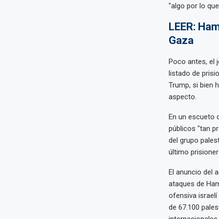
"algo por lo qu
LEER: Hamá
Gaza
Poco antes, el 
listado de pris
Trump, si bien 
aspecto.
En un escueto 
públicos "tan p
del grupo pales
último prisioner
El anuncio del 
ataques de Hamá
ofensiva israel
de 67.100 pales