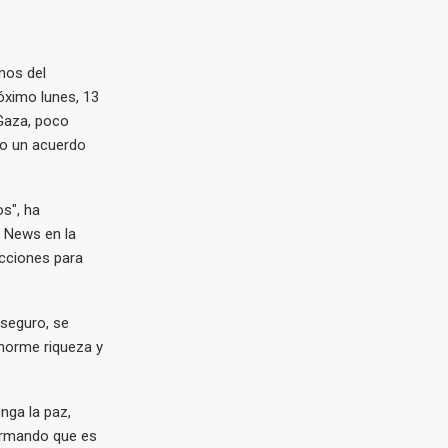
nos del
óximo lunes, 13
 Gaza, poco
do un acuerdo
os", ha
x News en la
cciones para
 seguro, se
enorme riqueza y
nga la paz,
firmando que es