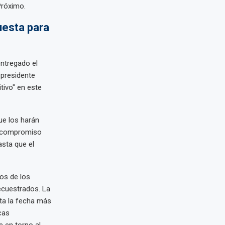
Próximo.
uesta para
entregado el
 presidente
tivo" en este
ue los harán
el compromiso
asta que el
os de los
ecuestrados. La
sta la fecha más
cas