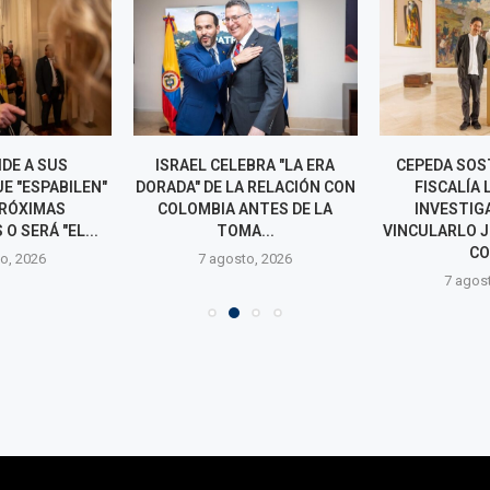
DE A SUS
ISRAEL CELEBRA "LA ERA
CEPEDA SOS
E "ESPABILEN"
DORADA" DE LA RELACIÓN CON
FISCALÍA 
PRÓXIMAS
COLOMBIA ANTES DE LA
INVESTIG
O SERÁ "EL...
TOMA...
VINCULARLO 
CO
o, 2026
7 agosto, 2026
7 agos