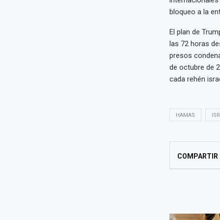
internacionales 
bloqueo a la en
El plan de Trum
las 72 horas de
presos condena
de octubre de 2
cada rehén isra
HAMAS
IS
COMPARTIR