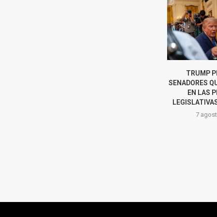
SHEINBAUM ABRE NUEVA
TRUMP PI
ETAPA CON PERÚ TRAS SALIDA
SENADORES QU
DE BETSSY CHÁVEZ A MÉXICO
EN LAS 
LEGISLATIVAS 
7 agosto, 2026
7 agost