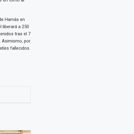
e en torno al
e de Hamás en
 liberará a 250
nidos tras el 7
o. Asimismo, por
tíes fallecidos.