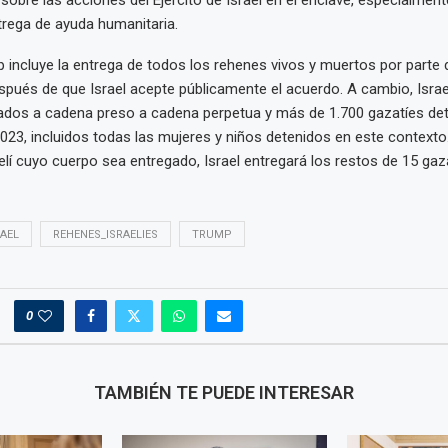
sobre las acciones del Ejército de Israel en el enclave, especialment
trega de ayuda humanitaria.
p incluye la entrega de todos los rehenes vivos y muertos por part
spués de que Israel acepte públicamente el acuerdo. A cambio, Israel
dos a cadena preso a cadena perpetua y más de 1.700 gazatíes dete
023, incluidos todas las mujeres y niños detenidos en este context
elí cuyo cuerpo sea entregado, Israel entregará los restos de 15 gaza
RAEL
REHENES_ISRAELIES
TRUMP
0
TAMBIÉN TE PUEDE INTERESAR