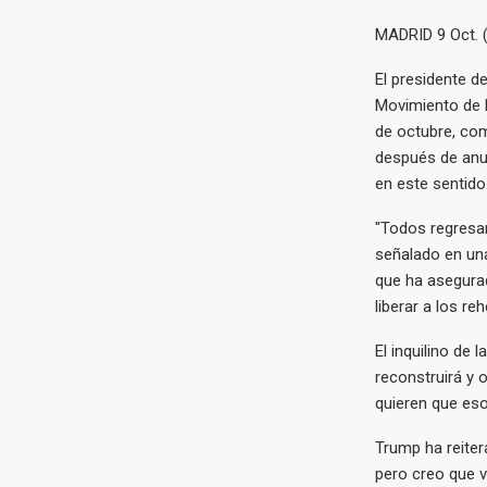
MADRID 9 Oct. 
El presidente d
Movimiento de R
de octubre, com
después de anun
en este sentido
"Todos regresar
señalado en una
que ha asegura
liberar a los re
El inquilino de
reconstruirá y 
quieren que eso
Trump ha reiter
pero creo que v