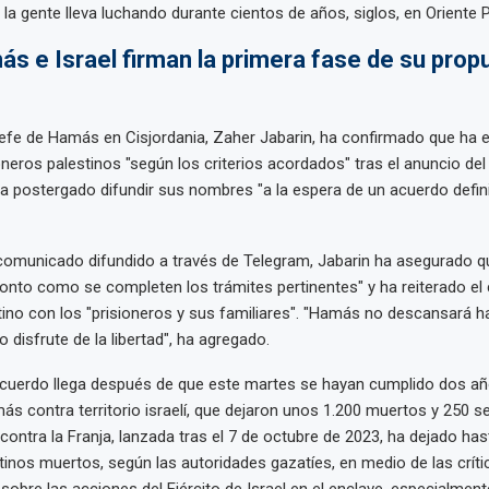
e la gente lleva luchando durante cientos de años, siglos, en Oriente 
s e Israel firman la primera fase de su prop
jefe de Hamás en Cisjordania, Zaher Jabarin, ha confirmado que ha 
ioneros palestinos "según los criterios acordados" tras el anuncio del
ha postergado difundir sus nombres "a la espera de un acuerdo defini
comunicado difundido a través de Telegram, Jabarin ha asegurado q
ronto como se completen los trámites pertinentes" y ha reiterado 
tino con los "prisioneros y sus familiares". "Hamás no descansará h
o disfrute de la libertad", ha agregado.
acuerdo llega después de que este martes se hayan cumplido dos añ
s contra territorio israelí, que dejaron unos 1.200 muertos y 250 s
í contra la Franja, lanzada tras el 7 de octubre de 2023, ha dejado ha
tinos muertos, según las autoridades gazatíes, en medio de las críti