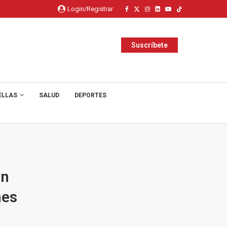
Login/Registrar
Suscríbete
ELLAS
SALUD
DEPORTES
án
nes