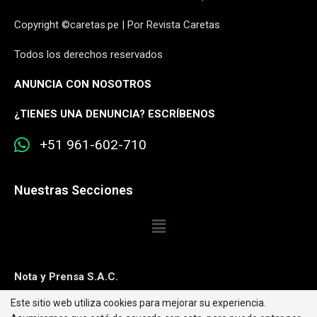
Copyright ©caretas.pe | Por Revista Caretas
Todos los derechos reservados
ANUNCIA CON NOSOTROS
¿
TIENES UNA DENUNCIA? ESCRÍBENOS
+51 961-602-710
Nuestras Secciones
Nota y Prensa S.A.C.
Este sitio web utiliza cookies para mejorar su experiencia.
Contacto:
editorweb@caretas.com.pe