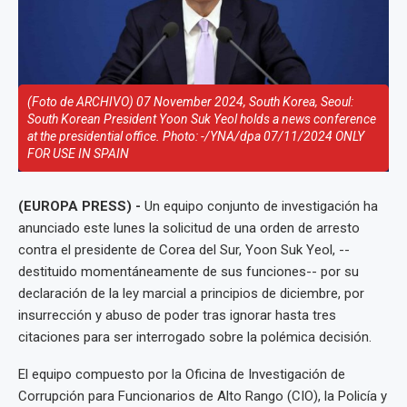
(Foto de ARCHIVO) 07 November 2024, South Korea, Seoul:
South Korean President Yoon Suk Yeol holds a news conference
at the presidential office. Photo: -/YNA/dpa 07/11/2024 ONLY
FOR USE IN SPAIN
(EUROPA PRESS) -
Un equipo conjunto de investigación ha
anunciado este lunes la solicitud de una orden de arresto
contra el presidente de Corea del Sur, Yoon Suk Yeol, --
destituido momentáneamente de sus funciones-- por su
declaración de la ley marcial a principios de diciembre, por
insurrección y abuso de poder tras ignorar hasta tres
citaciones para ser interrogado sobre la polémica decisión.
El equipo compuesto por la Oficina de Investigación de
Corrupción para Funcionarios de Alto Rango (CIO), la Policía y