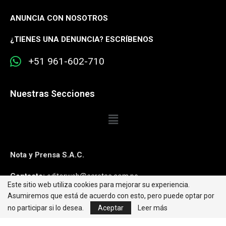
ANUNCIA CON NOSOTROS
¿
TIENES UNA DENUNCIA? ESCRÍBENOS
+51 961-602-710
Nuestras Secciones
Nota y Prensa S.A.C.
Contacto:
editorweb@caretas.com.pe
Este sitio web utiliza cookies para mejorar su experiencia.
Asumiremos que está de acuerdo con esto, pero puede optar por
Síguenos:
no participar si lo desea.
Aceptar
Leer más