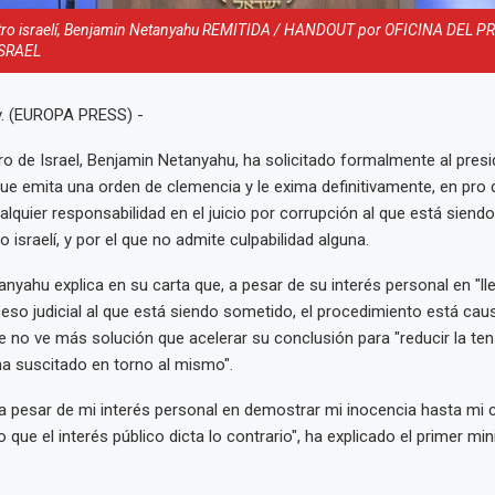
stro israelí, Benjamin Netanyahu REMITIDA / HANDOUT por OFICINA DEL P
ISRAEL
. (EUROPA PRESS) -
tro de Israel, Benjamin Netanyahu, ha solicitado formalmente al presid
ue emita una orden de clemencia y le exima definitivamente, en pro d
ualquier responsabilidad en el juicio por corrupción al que está siend
o israelí, y por el que no admite culpabilidad alguna.
anyahu explica en su carta que, a pesar de su interés personal en "ll
ceso judicial al que está siendo sometido, el procedimiento está cau
ue no ve más solución que acelerar su conclusión para "reducir la ten
a suscitado en torno al mismo".
y a pesar de mi interés personal en demostrar mi inocencia hasta mi
 que el interés público dicta lo contrario", ha explicado el primer mini