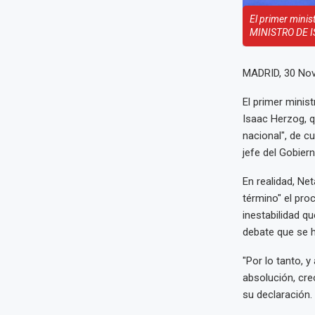
El primer mini
MINISTRO DE 
MADRID, 30 Nov
El primer minis
Isaac Herzog, q
nacional", de c
jefe del Gobiern
En realidad, Net
término" el pro
inestabilidad q
debate que se h
"Por lo tanto, 
absolución, creo
su declaración.