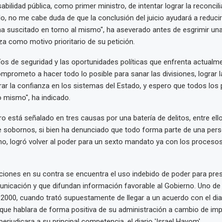
bilidad pública, como primer ministro, de intentar lograr la reconcili
lo, no me cabe duda de que la conclusión del juicio ayudará a reducir 
a suscitado en torno al mismo", ha aseverado antes de esgrimir un
za como motivo prioritario de su petición.
íos de seguridad y las oportunidades políticas que enfrenta actualm
omprometo a hacer todo lo posible para sanar las divisiones, lograr l
rar la confianza en los sistemas del Estado, y espero que todos los
 mismo", ha indicado.
ro está señalado en tres causas por una batería de delitos, entre ell
e sobornos, si bien ha denunciado que todo forma parte de una per
cho, logró volver al poder para un sexto mandato ya con los procesos
ciones en su contra se encuentra el uso indebido de poder para pres
nicación y que difundan información favorable al Gobierno. Uno de
2000, cuando trató supuestamente de llegar a un acuerdo con el diar
que hablara de forma positiva de su administración a cambio de imp
perjudicara a su principal competencia, el diario 'Israel Hayom'.