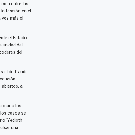
ación entre las
la tensión en el
a vez más el
ente el Estado
a unidad del
 poderes del
os el de fraude
secución
 abiertos, a
ionar a los
 los casos se
io 'Yedioth
ulsar una