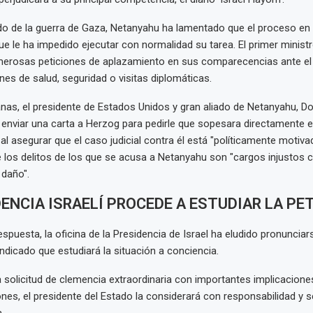
ido de la guerra de Gaza, Netanyahu ha lamentado que el proceso en
que le ha impedido ejecutar con normalidad su tarea. El primer minist
erosas peticiones de aplazamiento en sus comparecencias ante el t
nes de salud, seguridad o visitas diplomáticas.
s, el presidente de Estados Unidos y gran aliado de Netanyahu, Do
enviar una carta a Herzog para pedirle que sopesara directamente el 
 al asegurar que el caso judicial contra él está "políticamente motiv
 los delitos de los que se acusa a Netanyahu son "cargos injustos co
 daño".
DENCIA ISRAELÍ PROCEDE A ESTUDIAR LA PE
espuesta, la oficina de la Presidencia de Israel ha eludido pronuncia
indicado que estudiará la situación a conciencia.
a solicitud de clemencia extraordinaria con importantes implicaciones
ones, el presidente del Estado la considerará con responsabilidad y s