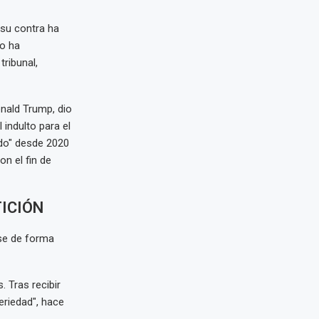
 su contra ha
ro ha
ribunal,
nald Trump, dio
indulto para el
ado" desde 2020
n el fin de
TICIÓN
rse de forma
. Tras recibir
eriedad", hace