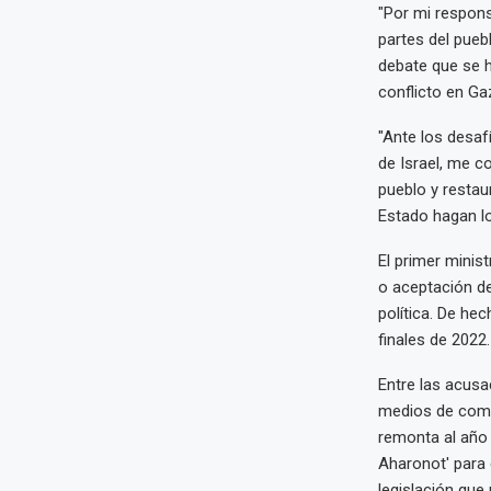
"Por mi responsa
partes del pueb
debate que se h
conflicto en Ga
"Ante los desaf
de Israel, me c
pueblo y restau
Estado hagan lo
El primer minist
o aceptación d
política. De he
finales de 2022.
Entre las acusa
medios de comu
remonta al año 
Aharonot' para 
legislación que 