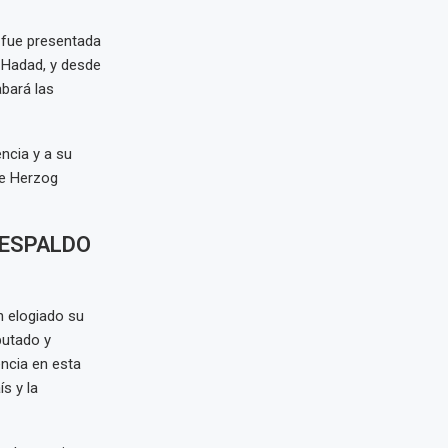
d fue presentada
t Hadad, y desde
abará las
ncia y a su
ue Herzog
RESPALDO
n elogiado su
putado y
encia en esta
s y la