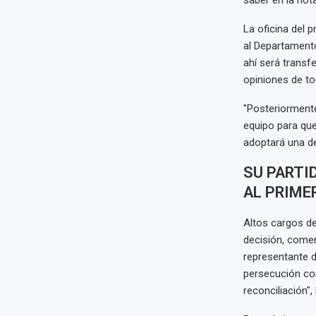
saber en la nota
La oficina del 
al Departamento
ahí será transfe
opiniones de t
"Posteriormente
equipo para que
adoptará una de
SU PARTI
AL PRIME
Altos cargos de
decisión, come
representante d
persecución cor
reconciliación",