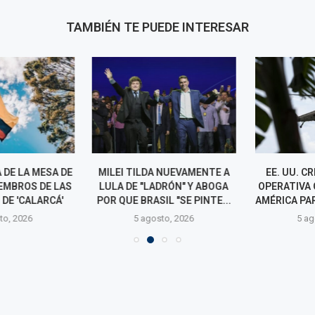
TAMBIÉN TE PUEDE INTERESAR
DE LA MESA DE
MILEI TILDA NUEVAMENTE A
EE. UU. CRE
EMBROS DE LAS
LULA DE "LADRÓN" Y ABOGA
OPERATIVA CO
DE 'CALARCÁ'
POR QUE BRASIL "SE PINTE...
AMÉRICA PARA 
o, 2026
5 agosto, 2026
5 agos