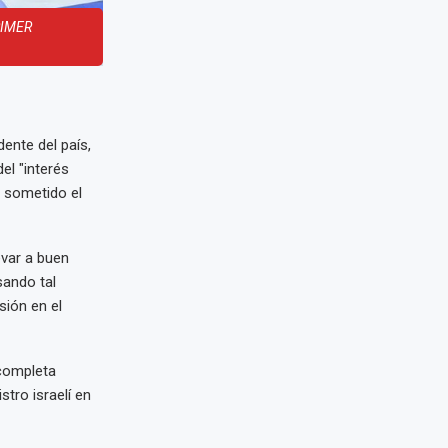
RIMER
ente del país,
el "interés
o sometido el
evar a buen
sando tal
sión en el
 completa
stro israelí en