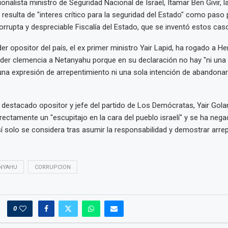
ionalista ministro de Seguridad Nacional de Israel, Itamar Ben Givir, 
resulta de "interes crítico para la seguridad del Estado" como paso pr
orrupta y despreciable Fiscalía del Estado, que se inventó estos caso
íder opositor del país, el ex primer ministro Yair Lapid, ha rogado a 
der clemencia a Netanyahu porque en su declaración no hay "ni una
i una expresión de arrepentimiento ni una sola intención de abandonar 
 destacado opositor y jefe del partido de Los Demócratas, Yair Gola
irectamente un "escupitajo en la cara del pueblo israelí" y se ha nega
así solo se considera tras asumir la responsabilidad y demostrar arre
NYAHU
CORRUPCION
0