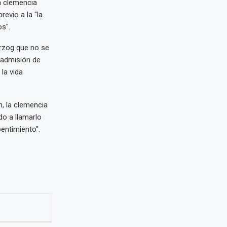
la clemencia
evio a la "la
s".
Herzog que no se
 admisión de
la vida
n, la clemencia
do a llamarlo
pentimiento".