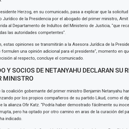
.
presidente Herzog, en su comunicado, pasa a explicar que la solicitu
 Jurídico de la Presidencia por el abogado del primer ministro, Ami
rida al Departamento de Indultos del Ministerio de Justicia, "que rec
odas las autoridades competentes".
, estas opiniones se transmitirán a la Asesora Jurídica de la Preside
 formulen una opinión adicional para el presidente", momento en q
cisión al respecto, concluye el comunicado.
DO Y SOCIOS DE NETANYAHU DECLARAN SU 
R MINISTRO
 la coalición gobernante del primer ministro Benjamin Netanyahu ha
nzando por los propios compañeros de su partido Likud, como el di
e la alianza Ofir Katz. "Podría haber demostrado fácilmente su inoc
rupta, pero ha optado por otro camino en aras de la curación del paí
 ha indicado.