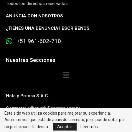
Todos los derechos reservados
ANUNCIA CON NOSOTROS
¿
TIENES UNA DENUNCIA? ESCRÍBENOS
+51 961-602-710
Nuestras Secciones
Nota y Prensa S.A.C.
Contacto:
editorweb@caretas.com.pe
Este sitio web utiliza cookies para mejorar su experiencia.
Asumiremos que está de acuerdo con esto, pero puede optar por
Síguenos:
no participar si lo desea.
Aceptar
Leer más