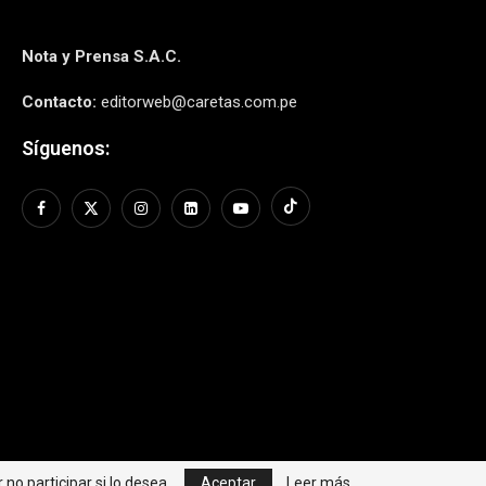
Nota y Prensa S.A.C.
Contacto:
editorweb@caretas.com.pe
Síguenos:
no participar si lo desea.
Aceptar
Leer más