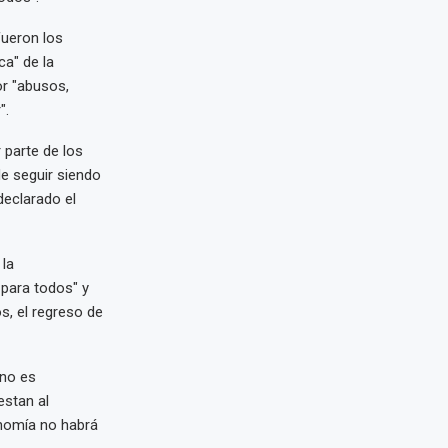
fueron los
ca" de la
or "abusos,
".
parte de los
e seguir siendo
declarado el
 la
 para todos" y
os, el regreso de
 no es
estan al
onomía no habrá