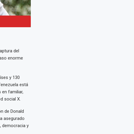
aptura del
paso enorme
aíses y 130
 Venezuela está
en familiar,
d social X.
ón de Donald
 ha asegurado
a, democracia y