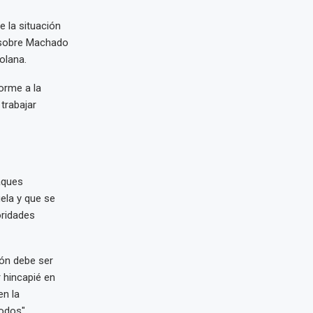
e la situación
s sobre Machado
olana.
orme a la
trabajar
aques
ela y que se
oridades
ión debe ser
r hincapié en
en la
odos".