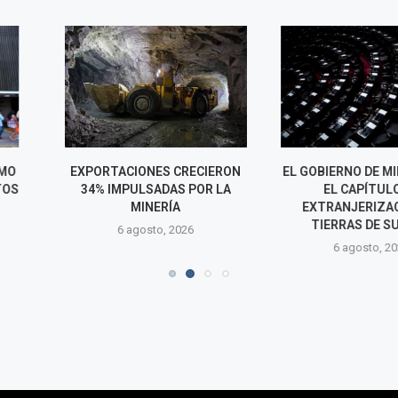
ES CRECIERON
EL GOBIERNO DE MILEI RETIRA
PETRO RETIRA
ADAS POR LA
EL CAPÍTULO DE
DIÁLOGO A MI
ERÍA
EXTRANJERIZACIÓN DE
DISIDENCIAS
TIERRAS DE SU LEY...
o, 2026
6 agos
6 agosto, 2026