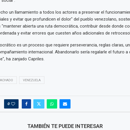
 social".
cho un llamamiento a todos los actores a preservar el funcionamie
iales y evitar que profundicen el dolor" del pueblo venezolano, sost
"mantener abierta una ruta democrática, contribuir desde donde c
ordenada y evitar errores que cuesten años adicionales de retroceso
crático es un proceso que requiere perseverancia, reglas claras, un
compañamiento internacional. Abandonarlo sería regalarle el futuro a
", ha zanjado Capriles.
MACHADO
VENEZUELA
0
TAMBIÉN TE PUEDE INTERESAR