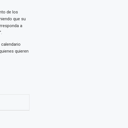
nto de los
eniendo que su
orresponda a
".
 calendario
 quienes quieren