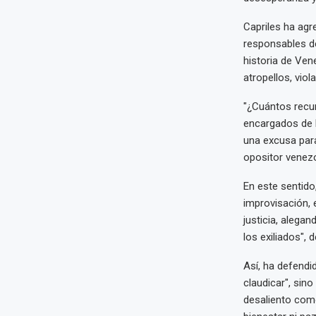
Capriles ha agr
responsables de
historia de Ven
atropellos, viol
"¿Cuántos recu
encargados de l
una excusa para
opositor venez
En este sentido
improvisación, 
justicia, alegan
los exiliados", 
Así, ha defendi
claudicar", sino
desaliento como