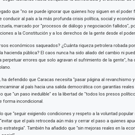
egado que "no se puede ignorar que quienes hoy siguen en el poder 
 conducir al país a la más profunda crisis política, social y económi
ezuela, marcado por "procesos de diálogo y negociación fallidos", p
aciones a la Constitución y a los derechos de la gente desde el poder
rsos económicos saqueados? ¿Cuánta riqueza petrolera robada por 
a hacienda pública? El caos nunca ha sido aliado del cambio ni pued
 perpetuar errores que solo agravan el sufrimiento de la gente", ha 
olano.
, ha defendido que Caracas necesita "pasar página al revanchismo y
encaminar al país hacia una salida democrática con garantías reales
do que "un paso inedulible" es la libertad de "todos los presos polític
de forma incondicional.
do que "seguir exigiendo condiciones y respeto a la voluntad popular
 "evitar que el país retroceda aún más y cerrar el paso a quienes apu
 estrategia". También ha añadido que "sin mejoras reales en la ec