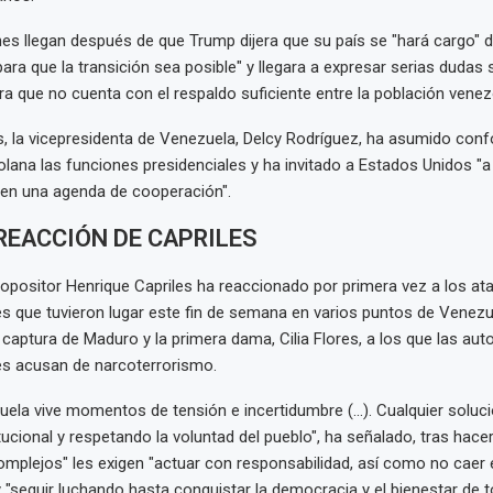
es llegan después de que Trump dijera que su país se "hará cargo" d
ara que la transición sea posible" y llegara a expresar serias duda
a que no cuenta con el respaldo suficiente entre la población venez
 la vicepresidenta de Venezuela, Delcy Rodríguez, ha asumido conf
olana las funciones presidenciales y ha invitado a Estados Unidos "a 
en una agenda de cooperación".
REACCIÓN DE CAPRILES
l opositor Henrique Capriles ha reaccionado por primera vez a los at
 que tuvieron lugar este fin de semana en varios puntos de Venezu
 captura de Maduro y la primera dama, Cilia Flores, a los que las aut
s acusan de narcoterrorismo.
ela vive momentos de tensión e incertidumbre (...). Cualquier soluc
tucional y respetando la voluntad del pueblo", ha señalado, tras hace
mplejos" les exigen "actuar con responsabilidad, así como no caer 
"seguir luchando hasta conquistar la democracia y el bienestar de t