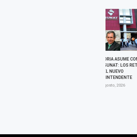
LUNA VICTORIA ASUME COMO
EXPORTACION
JEFE DE LA SUNAT: LOS RETOS
34% IMPULS
DEL NUEVO
MIN
SUPERINTENDENTE
6 agost
6 agosto, 2026