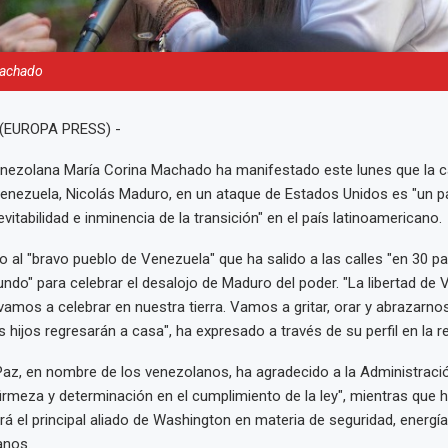
Machado
 (EUROPA PRESS) -
enezolana María Corina Machado ha manifestado este lunes que la c
Venezuela, Nicolás Maduro, en un ataque de Estados Unidos es "un 
vitabilidad e inminencia de la transición" en el país latinoamericano.
do al "bravo pueblo de Venezuela" que ha salido a las calles "en 30 p
ndo" para celebrar el desalojo de Maduro del poder. "La libertad de
vamos a celebrar en nuestra tierra. Vamos a gritar, orar y abrazarnos 
hijos regresarán a casa", ha expresado a través de su perfil en la re
Paz, en nombre de los venezolanos, ha agradecido a la Administraci
irmeza y determinación en el cumplimiento de la ley", mientras que
á el principal aliado de Washington en materia de seguridad, energí
nos.