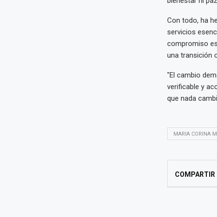
bienestar ni paz
Con todo, ha he
servicios esenc
compromiso es 
una transición 
"El cambio demo
verificable y a
que nada cambie
MARIA CORINA 
COMPARTIR