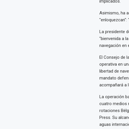
implicados.
Asimismo, ha ag
"enloquezcan": 
La presidente d
"bienvenida a la
navegación en e
El Consejo de l
operativa en un
libertad de nav
mandato defensi
acompañará a lo
La operación ba
cuatro medios n
rotaciones Bélg
Press. Su alcan
aguas internaci