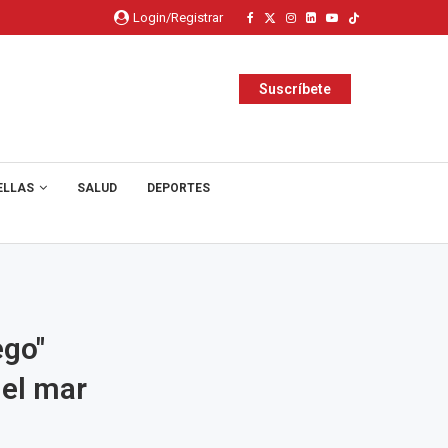
Login/Registrar
Suscríbete
ELLAS
SALUD
DEPORTES
ego"
 el mar