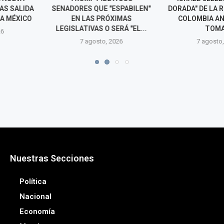
E "ESPABILEN"
DORADA" DE LA RELACIÓN CON
FISCALÍA 
PRÓXIMAS
COLOMBIA ANTES DE LA
INVESTIG
O SERÁ "EL...
TOMA...
VINCULARLO 
CO
o, 2026
7 agosto, 2026
7 agos
Nuestras Secciones
Política
Nacional
Economía