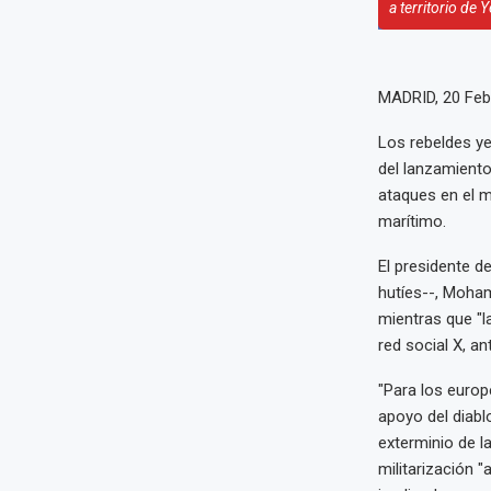
a territorio d
MADRID, 20 Feb
Los rebeldes ye
del lanzamiento
ataques en el m
marítimo.
El presidente d
hutíes--, Moham
mientras que "l
red social X, a
"Para los europ
apoyo del diabl
exterminio de l
militarización 