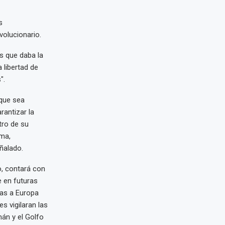
s
volucionario.
s que daba la
 libertad de
".
 que sea
rantizar la
tro de su
ima,
ñalado.
o, contará con
e en futuras
cas a Europa
s vigilaran las
mán y el Golfo