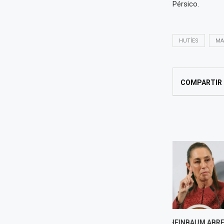
Pérsico.
HUTÍES
MA
COMPARTIR
SHEINBAUM ABRE NUEVA
TRUMP PI