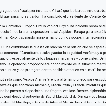
regado que "cualquier insensatez" hará que los barcos involucrado
"El que avisa no es traidor", ha concluido el presidente del Comité Re
e la Comisión Europea, Ursula von der Leyen, ha indicado horas ante
 decisión de lanzar la operación naval 'Aspides'. Europa garantizará la
l mar Rojo, trabajando mano a mano con los socios internacionales
a UE ha confirmado la puesta en marcha de la misión que se espera
as semanas. "Contribuirá a salvaguardar la seguridad marítima y a ga
egación, especialmente de los buques mercantes y comerciales. Den
vo, la operación proporcionará conocimiento de la situación marít
s buques y los protegerá contra posibles ataques en el mar", ha se
utizada como 'Aspides', en referencia al término griego para escud
avales que aportarán Alemania, Grecia, Italia y Francia, mientras qu
ica ha puesto a disposición una fragata, explican fuentes diplomáti
ce será desde el estrecho de Bab el Mandeb al de Ormuz y sus buque
onales del Mar Rojo, el Golfo de Adén, el Mar Arábigo, el Golfo de O