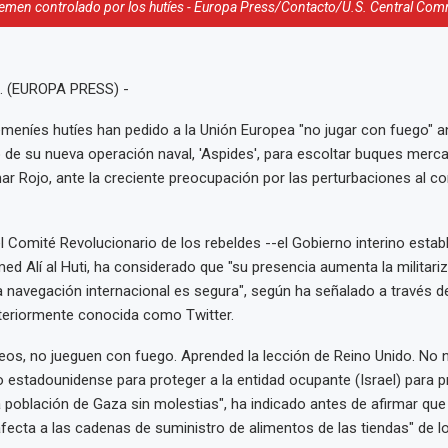
e Yemen controlado por los hutíes - Europa Press/Contacto/U.S. Central C
. (EUROPA PRESS) -
meníes hutíes han pedido a la Unión Europea "no jugar con fuego" a
 de su nueva operación naval, 'Aspides', para escoltar buques merca
ar Rojo, ante la creciente preocupación por las perturbaciones al c
el Comité Revolucionario de los rebeldes --el Gobierno interino estab
ed Alí al Huti, ha considerado que "su presencia aumenta la militariz
a navegación internacional es segura", según ha señalado a través de 
nteriormente conocida como Twitter.
eos, no jueguen con fuego. Aprended la lección de Reino Unido. No n
o estadounidense para proteger a la entidad ocupante (Israel) para pr
a población de Gaza sin molestias", ha indicado antes de afirmar que 
"afecta a las cadenas de suministro de alimentos de las tiendas" de l