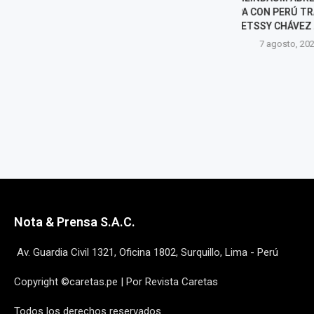
ETAPA CON PERÚ TRAS SALIDA
SENADORES QU
DE BETSSY CHÁVEZ A MÉXICO
EN LAS 
LEGISLATIVAS 
7 agosto, 2026
7 agost
Nota & Prensa S.A.C.
Av. Guardia Civil 1321, Oficina 1802, Surquillo, Lima - Perú
Copyright ©caretas.pe | Por Revista Caretas