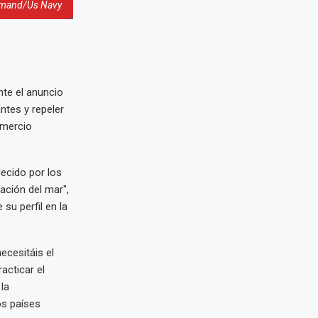
ommand/Us Navy
nte el anuncio
ntes y repeler
omercio
lecido por los
ación del mar",
su perfil en la
ecesitáis el
acticar el
la
os países