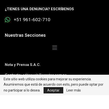
¿
TIENES UNA DENUNCIA? ESCRÍBENOS
+51 961-602-710
Nuestras Secciones
Nota y Prensa S.A.C.
Contacto:
editorweb@caretas.com.pe
Este sitio web utiliza cookies para mejorar su experiencia.
Asumiremos que está de acuerdo con esto, pero puede optar por
Síguenos:
no participar si lo desea.
Aceptar
Leer más