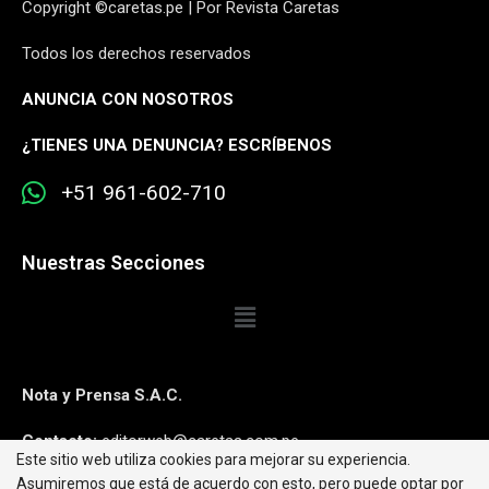
Copyright ©caretas.pe | Por Revista Caretas
Todos los derechos reservados
ANUNCIA CON NOSOTROS
¿
TIENES UNA DENUNCIA? ESCRÍBENOS
+51 961-602-710
Nuestras Secciones
Nota y Prensa S.A.C.
Contacto:
editorweb@caretas.com.pe
Este sitio web utiliza cookies para mejorar su experiencia.
Asumiremos que está de acuerdo con esto, pero puede optar por
Síguenos: