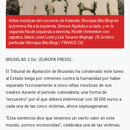
Niñas mestizas del convento de Katende, Monique Bitu Bingi en
la primera fila a la izquierda, Simone Ngalula a su lado, y en la
segunda fila de izquierda a derecha, Noëlle Verbeeken con
zapatos, Marie-José Loshi y Léa Tavares Mujinga. (© Archivo
particular Monique Bitu Bingi / FRANCE 24)
BRUSELAS 2 Dic. (EUROPA PRESS) -
El Tribunal de Apelación de Bruselas ha condenado este lunes
al Estado belga por crímenes contra la humanidad por haber
separado forzosamente a cinco niñas mestizas de sus
madres durante el periodo colonialista, una forma de
"secuestro" por el que deberá indemnizar con 50.000 euros a
cada una de las cinco víctimas, ahora septuagenarias.
"Esta sentencia dice que tenemos un cierto valor en este
mundo, somos reconocidas", celebraba una de las víctimas,