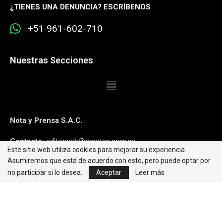
¿
TIENES UNA DENUNCIA? ESCRÍBENOS
+51 961-602-710
Nuestras Secciones
Nota y Prensa S.A.C.
Contacto:
editorweb@caretas.com.pe
Este sitio web utiliza cookies para mejorar su experiencia.
Asumiremos que está de acuerdo con esto, pero puede optar por
Síguenos:
no participar si lo desea.
Aceptar
Leer más