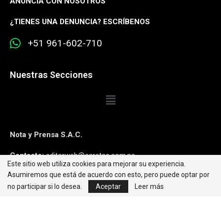
ANUNCIA CON NOSOTROS
¿
TIENES UNA DENUNCIA? ESCRÍBENOS
+51 961-602-710
Nuestras Secciones
Nota y Prensa S.A.C.
Contacto:
editorweb@caretas.com.pe
Este sitio web utiliza cookies para mejorar su experiencia.
Asumiremos que está de acuerdo con esto, pero puede optar por
Síguenos:
no participar si lo desea.
Aceptar
Leer más