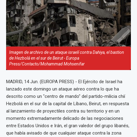
Imagen de archivo de un ataque israelí contra Dahiya, el bastion
de Hezbolá en el sur de Beirut - Europa
Press/Contacto/Mohammad Mohsenifar
MADRID, 14 Jun. (EUROPA PRESS) - El Ejército de Israel ha
lanzado este domingo un ataque aéreo contra lo que ha
descrito como un "centro de mando" del partido-milicia chií
Hezbolá en el sur de la capital de Líbano, Beirut, en respuesta
al lanzamiento de proyectiles contra su territorio y en un
momento extremadamente delicado de las negociaciones
entre Estados Unidos e Irán, el gran valedor del grupo libanés,
que había avisado de que cualquier ataque contra la zona