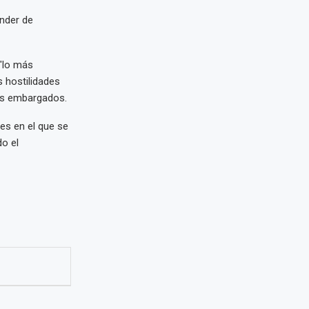
nder de
 "lo más
s hostilidades
íes embargados.
les en el que se
do el