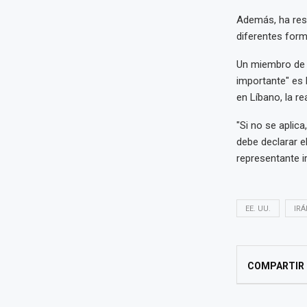
Además, ha res
diferentes for
Un miembro de la
importante" es 
en Líbano, la r
"Si no se aplica
debe declarar el
representante ir
EE. UU.
IRÁ
COMPARTIR