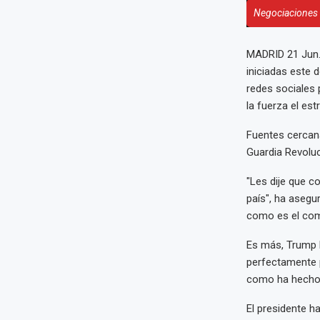
Negociaciones 
MADRID 21 Jun.
iniciadas este
redes sociales
la fuerza el es
Fuentes cercana
Guardia Revoluci
"Les dije que c
país", ha aseg
como es el com
Es más, Trump h
perfectamente p
como ha hecho I
El presidente h