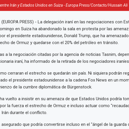
entre Irán y Estados Unidos en Suiza - Europa Press/Contacto/Hussain Ali
 (EUROPA PRESS) - La delegación iraní en las negociaciones con Es
 domingo en Suiza ha abandonado la sala en protesta por las amena
 por el presidente estadounidense, Donald Trump, que ha amenazado
trecho de Ormuz y quedarse con el 20% del petróleo en tránsito.
s a la negociación citadas por la agencia de noticias Tasnim, depen
onaria iraní, ha informado de la retirada de los negociadores iraníes
omo cerraran el estrecho se quedarán sin país. Ni siquiera podrán re
urado el presidente estadounidense a la cadena Fox News en un mom
ienzo de la cumbre diplomática de Bürgenstock.
a vuelto a insistir en su amenaza de que Estados Unidos podría to
or la fuerza el estrecho de Ormuz e incluso actuar como "recaudad
rán durante el conflicto.
a asegurado que podría convertirse incluso en el "ángel de la guarda 