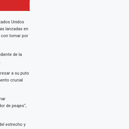
tados Unidos
zas lanzadas en
 con tomar por
diente de la
.
gresar a su puto
ento crucial
mar
or de peajes",
del estrecho y