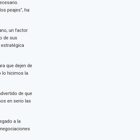
ecesario.
los peajes", ha
ano, un factor
do de sus
 estratégica
ra que dejen de
 lo hicimos la
advertido de que
os en serio las
egado a la
s negociaciones