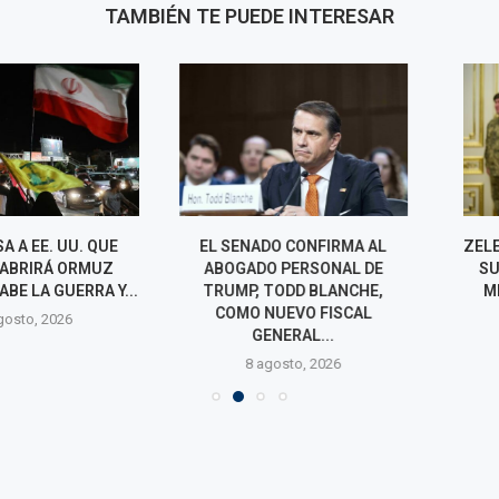
TAMBIÉN TE PUEDE INTERESAR
 EE. UU. QUE
EL SENADO CONFIRMA AL
ZELENSKI SE Q
RIRÁ ORMUZ
ABOGADO PERSONAL DE
SUMINISTRO
LA GUERRA Y...
TRUMP, TODD BLANCHE,
MISILES PAT
COMO NUEVO FISCAL
UU
o, 2026
GENERAL...
8 agos
8 agosto, 2026