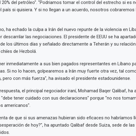
 20% del petróleo". "Podriamos tomar el control del estrecho si es n
l país si quisiera. Y si no llegan a un acuerdo, nosotros cobraremos 
mo, ha echado la culpa a Irán del nuevo repunte de la violencia en Líb
r descarrilar las negociaciones. El presidente de EEUU se ha aparta
el de los últimos días y señalado directamente a Teherán y su relación
 chiíes de Hezbolá.
ner inmediatamente a sus bien pagados representantes en Líbano pa
s. Si no lo hacen, golpearemos a Irán muy fuerte otra vez, tal como
 pero con más fuerza", ha avisado el presidente estadounidense.
respuesta, el principal negociador iraní, Mohamad Baqer Qalibaf, ha 
 "debe tener cuidado con sus declaraciones" porque "no nos tomam
s americanos".
nta de que si sus amenazas hubieran sido eficaces no habríamos ll
sesperación de hoy?", ha apuntado Qalibaf desde Suiza, sede de la
idos.