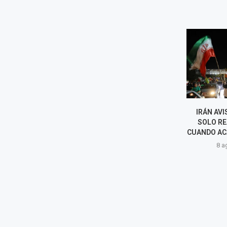
DE LA ESPRIELLA TOMA
IRÁN AVISA A
POSESIÓN DE SU NUEVO
SOLO REAB
GABINETE PARA PONER EN
CUANDO ACABE 
MARCHA LA...
8 agost
8 agosto, 2026