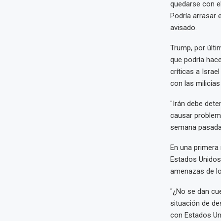
quedarse con el
Podría arrasar e
avisado.
Trump, por últi
que podría hace
críticas a Isra
con las milicias
"Irán debe dete
causar problema
semana pasada,
En una primera 
Estados Unidos
amenazas de lo
"¿No se dan cue
situación de de
con Estados Un