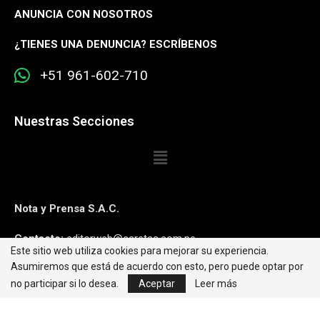
ANUNCIA CON NOSOTROS
¿
TIENES UNA DENUNCIA? ESCRÍBENOS
+51 961-602-710
Nuestras Secciones
Nota y Prensa S.A.C.
Contacto:
editorweb@caretas.com.pe
Este sitio web utiliza cookies para mejorar su experiencia.
Asumiremos que está de acuerdo con esto, pero puede optar por
Síguenos:
no participar si lo desea.
Aceptar
Leer más