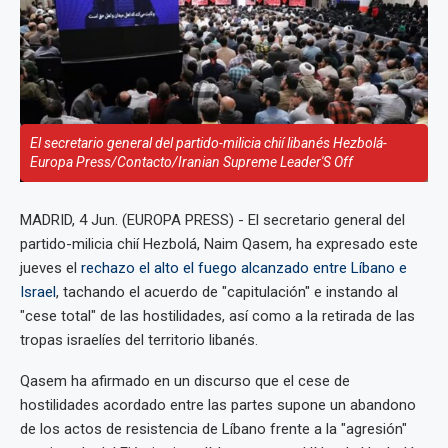
El secretario general del partido-milicia chií libanés Hezbolá-
Europa Press/Contacto/Iranian Supreme Leader'S Off
MADRID, 4 Jun. (EUROPA PRESS) - El secretario general del
partido-milicia chií Hezbolá, Naim Qasem, ha expresado este
jueves el
rechazo el alto el fuego alcanzado entre Líbano e
Israel
, tachando el acuerdo de "capitulación" e instando al
"cese total" de las hostilidades, así como a la retirada de las
tropas israelíes del territorio libanés.
Qasem ha afirmado en un discurso que el cese de
hostilidades acordado entre las partes supone un abandono
de los actos de resistencia de Líbano frente a la "agresión"