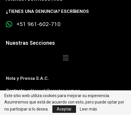
¿
TIENES UNA DENUNCIA? ESCRÍBENOS
+51 961-602-710
Nuestras Secciones
Nota y Prensa S.A.C.
Contacto:
editorweb@caretas.com.pe
Este sitio web utiliza cookies para mejorar su experiencia.
Asumiremos que está de acuerdo con esto, pero puede optar por
Síguenos:
no participar si lo desea.
Aceptar
Leer más