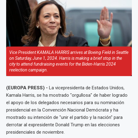
Vice President KAMALA HARRIS arrives at Boeing Field in Seattle
on Saturday, June 1, 2024. Harris is making a brief stop in the
city to attend fundraising events for the Biden-Harris 2024
reelection campaign.
(EUROPA PRESS) -
La vicepresidenta de Estados Unidos,
Kamala Harris, se ha mostrado "orgullosa" de haber logrado
el apoyo de los delegados necesarios para su nominación
presidencial en la Convención Nacional Demócrata y ha
mostrado su intención de "unir el partido y la nación" para
derrotar al expresidente Donald Trump en las elecciones
presidenciales de noviembre.