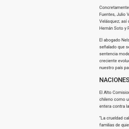
Concretamente,
Fuentes, Julio 
Velásquez; así
Hernán Soto y R
El abogado Nels
señalado que se
sentencia moder
creciente evol
nuestro país pa
NACIONES
El Alto Comisio
chileno como una
entera contra l
"La crueldad ca
familias de qui