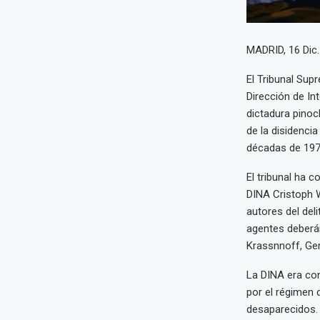
MADRID, 16 Dic
El Tribunal Sup
Dirección de Int
dictadura pinoc
de la disidenci
décadas de 197
El tribunal ha c
DINA Cristoph W
autores del del
agentes deberán
Krassnnoff, Ger
La DINA era con
por el régimen 
desaparecidos.