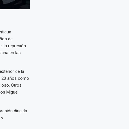
ntigua
años de
, la represión
tina en las
exterior de la
 a 20 años como
oloso. Otros
los Miguel
resión dirigida
 y