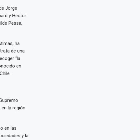
de Jorge
card y Héctor
ilde Pessa,
ctimas, ha
trata de una
ecoger "la
onocido en
Chile.
l Supremo
 en la región
o en las
ociedades y la