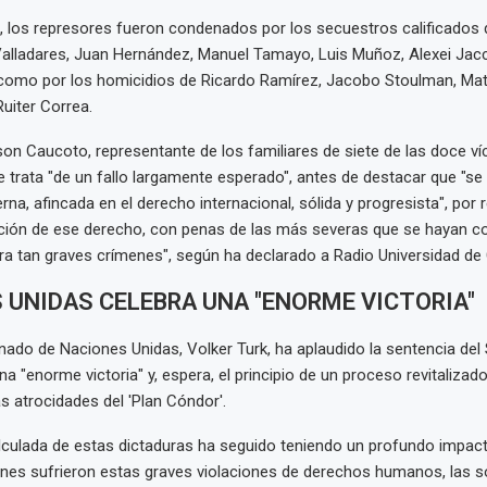
 los represores fueron condenados por los secuestros calificados 
Valladares, Juan Hernández, Manuel Tamayo, Luis Muñoz, Alexei Jac
 como por los homicidios de Ricardo Ramírez, Jacobo Stoulman, Mat
uiter Correa.
on Caucoto, representante de los familiares de siete de las doce ví
 trata "de un fallo largamente esperado", antes de destacar que "se 
na, afincada en el derecho internacional, sólida y progresista", por r
ución de ese derecho, con penas de las más severas que se hayan c
ra tan graves crímenes", según ha declarado a Radio Universidad de 
 UNIDAS CELEBRA UNA "ENORME VICTORIA"
nado de Naciones Unidas, Volker Turk, ha aplaudido la sentencia de
 "enorme victoria" y, espera, el principio de un proceso revitalizado
as atrocidades del 'Plan Cóndor'.
lculada de estas dictaduras ha seguido teniendo un profundo impact
enes sufrieron estas graves violaciones de derechos humanos, las s