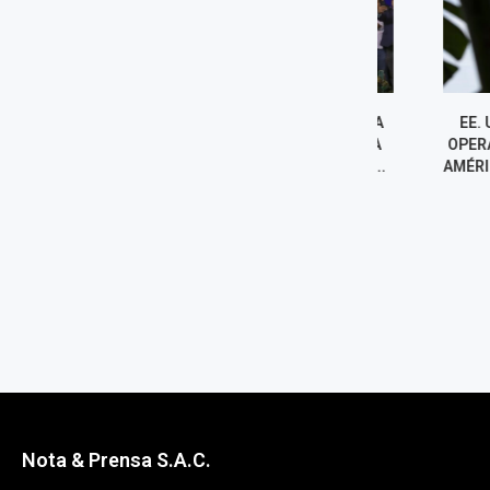
MILEI TILDA NUEVAMENTE A
EE. UU. CRE
LULA DE "LADRÓN" Y ABOGA
OPERATIVA CON
POR QUE BRASIL "SE PINTE...
AMÉRICA PARA 
5 agosto, 2026
5 agost
Nota & Prensa S.A.C.