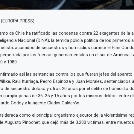
. (EUROPA PRESS) -
remo de Chile ha ratificado las condenas contra 22 exagentes de la a
eligencia Nacional (DINA), la temida policía política de los primeros 
hetista, acusados de secuestros y homicidios durante el Plan Cóndor
a perpetrada por las fuerzas gubernamentales en el sur de América La
0 y 1980.
onfirmado así las sentencias contra los que fueran jefes del aparato 
illike, Raúl Iturriaga, Pedro Espinoza y Juan Morales, sentenciados
ito de secuestro doloso y otros 20 años por el delito de homicidio d
 cumplir penas de 36, 25 y 15 años por los mismos delitos, entre el
ardo Godoy y la agente Gladys Calderón.
siderada como el principal organismo ejecutor de la violentísima rep
de Augusto Pinochet, que dejó más de 3.200 víctimas, entre muertos