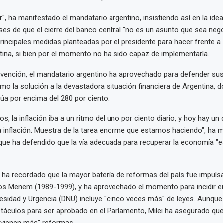
r", ha manifestado el mandatario argentino, insistiendo así en la ide
s de que el cierre del banco central "no es un asunto que sea nego
principales medidas planteadas por el presidente para hacer frente a l
tina, si bien por el momento no ha sido capaz de implementarla.
rvención, el mandatario argentino ha aprovechado para defender su
 la solución a la devastadora situación financiera de Argentina, do
itúa por encima del 280 por ciento.
s, la inflación iba a un ritmo del uno por ciento diario, y hoy hay u
 inflación. Muestra de la tarea enorme que estamos haciendo", ha m
, que ha defendido que la vía adecuada para recuperar la economía "e
 ha recordado que la mayor batería de reformas del país fue impulsa
los Menem (1989-1999), y ha aprovechado el momento para incidir e
sidad y Urgencia (DNU) incluye "cinco veces más" de leyes. Aunque
áculos para ser aprobado en el Parlamento, Milei ha asegurado que 
e vienen más" reformas.