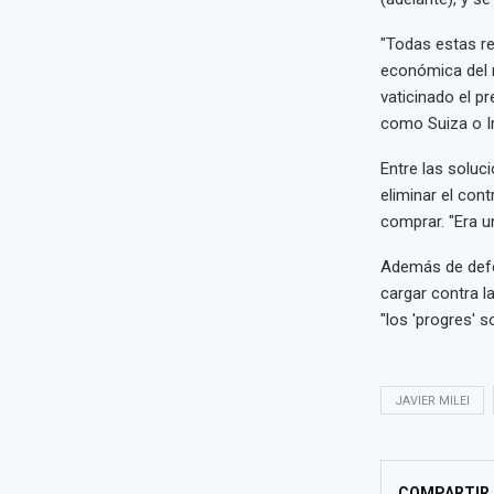
"Todas estas re
económica del 
vaticinado el p
como Suiza o Ir
Entre las soluc
eliminar el con
comprar. "Era u
Además de defe
cargar contra l
"los 'progres' 
JAVIER MILEI
COMPARTIR