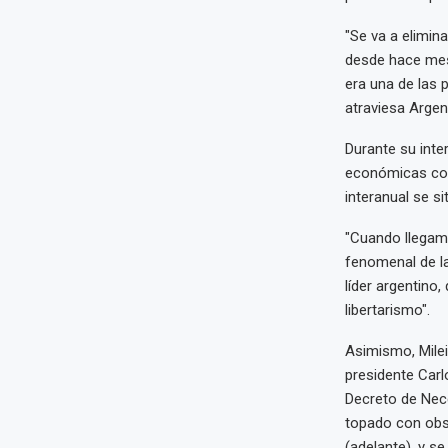
"Se va a elimina
desde hace mese
era una de las 
atraviesa Argen
Durante su inte
económicas como
interanual se s
"Cuando llegamo
fenomenal de la
líder argentino
libertarismo".
Asimismo, Milei
presidente Car
Decreto de Nece
topado con obst
(adelante), y s