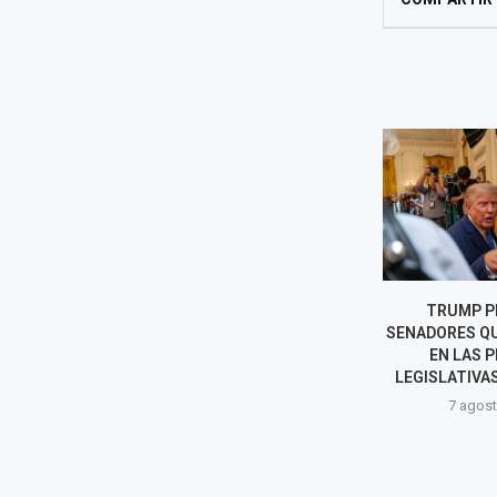
SHEINBAUM ABRE NUEVA
TRUMP PI
ETAPA CON PERÚ TRAS SALIDA
SENADORES QU
DE BETSSY CHÁVEZ A MÉXICO
EN LAS 
LEGISLATIVAS 
7 agosto, 2026
7 agost