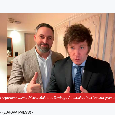
e Argentina, Javier Milei señaló que Santiago Abascal de Vox "es una gran 
. (EUROPA PRESS) -