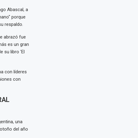
iago Abascal, a
mano" porque
su respaldo.
me abrazó fue
emás es un gran
 su libro 'El
na con líderes
niones con
RAL
gentina, una
 otoño del año