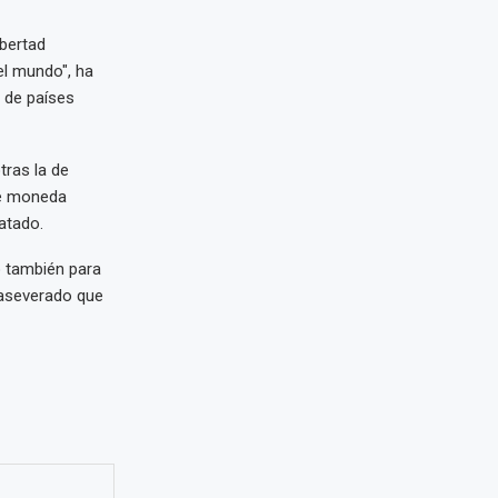
bertad
l mundo", ha
s de países
tras la de
ué moneda
atado.
 también para
 aseverado que