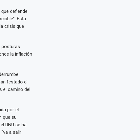
a que defiende
ciable". Esta
a crisis que
s posturas
nde la inflación
n derrumbe
anifestado el
s el camino del
da por el
n que su
 el DNU se ha
"va a salir