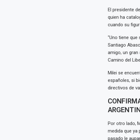
El presidente de
quien ha catal
cuando su figura
"Uno tiene que 
Santiago Abasca
amigo, un gran 
Camino del Liber
Milei se encuen
españoles, si b
directivos de v
CONFIRMA
ARGENTI
Por otro lado, 
medida que ya p
pasado le aupar