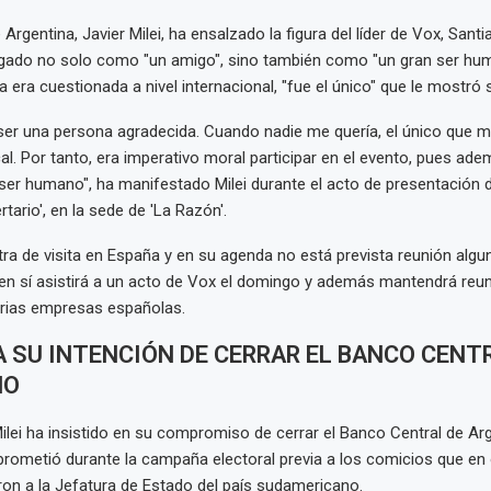
 Argentina, Javier Milei, ha ensalzado la figura del líder de Vox, Sant
ogado no solo como "un amigo", sino también como "un gran ser hu
 era cuestionada a nivel internacional, "fue el único" que le mostró 
ser una persona agradecida. Cuando nadie me quería, el único que 
l. Por tanto, era imperativo moral participar en el evento, pues ad
ser humano", ha manifestado Milei durante el acto de presentación de
tario', en la sede de 'La Razón'.
tra de visita en España y en su agenda no está prevista reunión algu
ien sí asistirá a un acto de Vox el domingo y además mantendrá reu
arias empresas españolas.
 SU INTENCIÓN DE CERRAR EL BANCO CENT
NO
Milei ha insistido en su compromiso de cerrar el Banco Central de Ar
rometió durante la campaña electoral previa a los comicios que en
on a la Jefatura de Estado del país sudamericano.