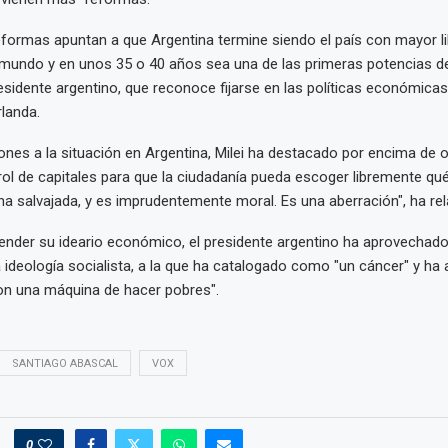
formas apuntan a que Argentina termine siendo el país con mayor li
mundo y en unos 35 o 40 años sea una de las primeras potencias de
residente argentino, que reconoce fijarse en las políticas económica
landa.
iones a la situación en Argentina, Milei ha destacado por encima de o
trol de capitales para que la ciudadanía pueda escoger libremente q
na salvajada, y es imprudentemente moral. Es una aberración", ha rel
nder su ideario económico, el presidente argentino ha aprovechado
a ideología socialista, a la que ha catalogado como "un cáncer" y ha
son una máquina de hacer pobres".
SANTIAGO ABASCAL
VOX
0