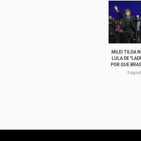
MILEI TILDA NUEVAMENTE A
EE. UU. CRE
LULA DE "LADRÓN" Y ABOGA
OPERATIVA CON
POR QUE BRASIL "SE PINTE...
AMÉRICA PARA 
5 agosto, 2026
5 agost