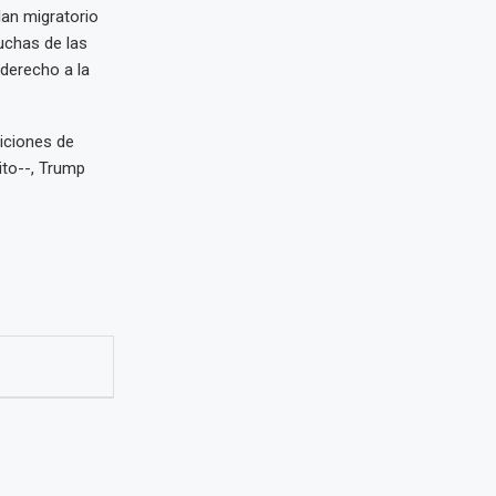
an migratorio
muchas de las
derecho a la
iciones de
ito--, Trump