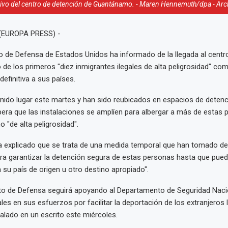
ivo del centro de detención de Guantánamo. - Maren Hennemuth/dpa - Arc
 (EUROPA PRESS) -
 de Defensa de Estados Unidos ha informado de la llegada al centr
e los primeros "diez inmigrantes ilegales de alta peligrosidad" co
efinitiva a sus países.
enido lugar este martes y han sido reubicados en espacios de detenc
era que las instalaciones se amplíen para albergar a más de estas
 "de alta peligrosidad".
a explicado que se trata de una medida temporal que han tomado d
a garantizar la detención segura de estas personas hasta que pued
 su país de origen u otro destino apropiado".
to de Defensa seguirá apoyando al Departamento de Seguridad Nacio
les en sus esfuerzos por facilitar la deportación de los extranjeros 
ñalado en un escrito este miércoles.