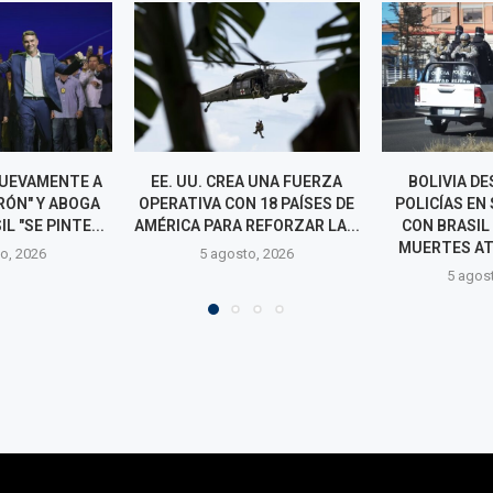
A UNA FUERZA
BOLIVIA DESPLIEGA 200
NETANYAHU
 18 PAÍSES DE
POLICÍAS EN SU FRONTERA
PLAN DE TRUM
REFORZAR LA...
CON BRASIL TRAS NUEVE
EL DESARM
MUERTES ATRIBUIDOS A...
o, 2026
4 agos
5 agosto, 2026