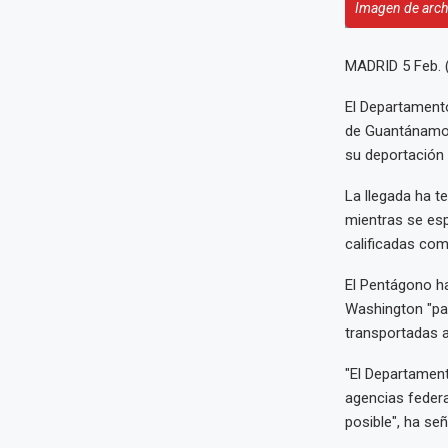
Imagen de arch
MADRID 5 Feb.
El Departamento
de Guantánamo d
su deportación d
La llegada ha t
mientras se esp
calificadas como
El Pentágono h
Washington "par
transportadas a
"El Departamen
agencias federa
posible", ha se