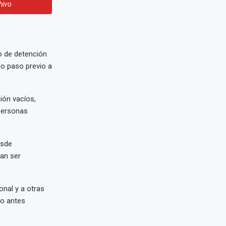
hivo
o de detención
mo paso previo a
ión vacíos,
 personas
esde
an ser
nal y a otras
lo antes