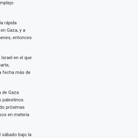
omplejo
la rápida
 en Gaza, y a
ehenes, entonces
Israel en el que
arte,
la fecha más de
a de Gaza
 palestinos.
ado próximas
sos en materia
l sábado bajo la