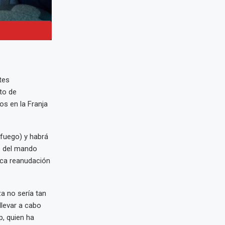
tes
to de
os en la Franja
 fuego) y habrá
s del mando
tica reanudación
a no sería tan
llevar a cabo
, quien ha