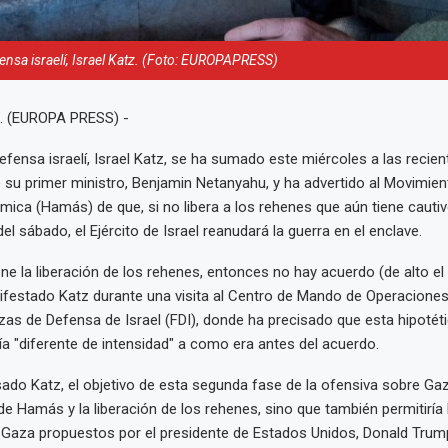
ensa israelí, Israel Katz. (Foto: EUROPAPRESS)
. (EUROPA PRESS) -
Defensa israelí, Israel Katz, se ha sumado este miércoles a las recien
 su primer ministro, Benjamin Netanyahu, y ha advertido al Movimien
ámica (Hamás) de que, si no libera a los rehenes que aún tiene cautiv
l sábado, el Ejército de Israel reanudará la guerra en el enclave.
ne la liberación de los rehenes, entonces no hay acuerdo (de alto el
ifestado Katz durante una visita al Centro de Mando de Operacione
rzas de Defensa de Israel (FDI), donde ha precisado que esta hipoté
ría "diferente de intensidad" a como era antes del acuerdo.
ado Katz, el objetivo de esta segunda fase de la ofensiva sobre Gaz
 de Hamás y la liberación de los rehenes, sino que también permitiría 
 Gaza propuestos por el presidente de Estados Unidos, Donald Trump