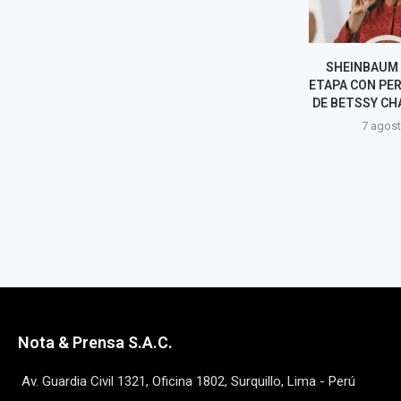
SHEINBAUM ABRE NUEVA
TRUMP PI
ETAPA CON PERÚ TRAS SALIDA
SENADORES QU
DE BETSSY CHÁVEZ A MÉXICO
EN LAS 
LEGISLATIVAS 
7 agosto, 2026
7 agost
Nota & Prensa S.A.C.
Av. Guardia Civil 1321, Oficina 1802, Surquillo, Lima - Perú