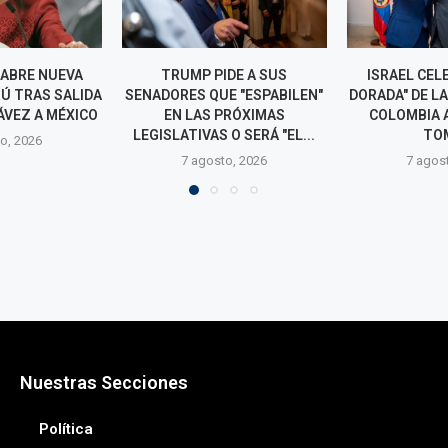
DE A SUS
ISRAEL CELEBRA "LA ERA
CEPEDA SOS
E "ESPABILEN"
DORADA" DE LA RELACIÓN CON
FISCALÍA 
PRÓXIMAS
COLOMBIA ANTES DE LA
INVESTIG
O SERÁ "EL...
TOMA...
VINCULARLO 
CO
o, 2026
7 agosto, 2026
7 agos
Nuestras Secciones