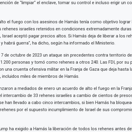
ención de "limpiar" el enclave, tomar su control e incluso erigir un c
alto el fuego con los asesinos de Hamás tenía como objetivo lograr 
os rehenes israelíes retenidos en condiciones extremadamente duras
 Israel aceptó pagar precios altos. Si Hamás deja de liberar a los r
y habrá guerra", ha dicho, según ha informado el Ministerio.
7 de octubre de 2023 un ataque sin precedentes contra territorio de 
1.200 personas y tomó como rehenes a otros 240. Las FDI, por su p
n una cruenta ofensiva militar en la Franja de Gaza que deja hasta 
, incluidos miles de miembros de Hamás.
nzaron a mediados de enero un acuerdo de alto el fuego en la Franj
intercambio de 33 rehenes israelíes a cambio de cientos de presos
se han llevado a cabo cinco intercambios, si bien Hamás ha bloque
 rehenes por el supuesto incumplimiento de Israel de sus compromi
rump ha exigido a Hamás la liberación de todos los rehenes antes de