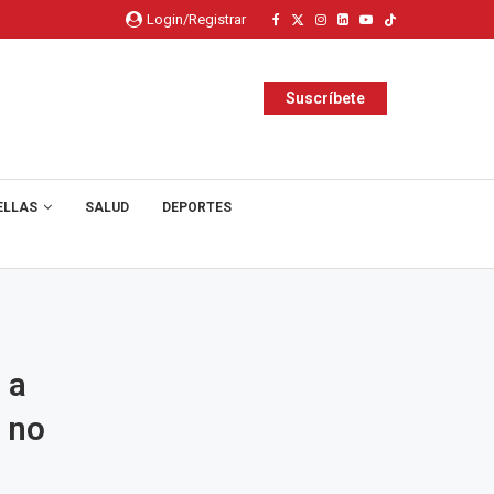
Login/Registrar
Suscríbete
ELLAS
SALUD
DEPORTES
 a
 no