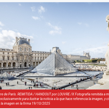
re de París. REMITIDA / HANDOUT por LOUVRE /X Fotografía remitida a m
lusivamente para ilustrar la noticia a la que hace referencia la imagen, y c
 la imagen en la firma 19/10/2025