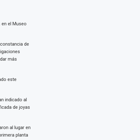
a en el Museo
 constancia de
tigaciones
 dar más
ado este
an indicado al
ficada de joyas
ron al lugar en
primera planta