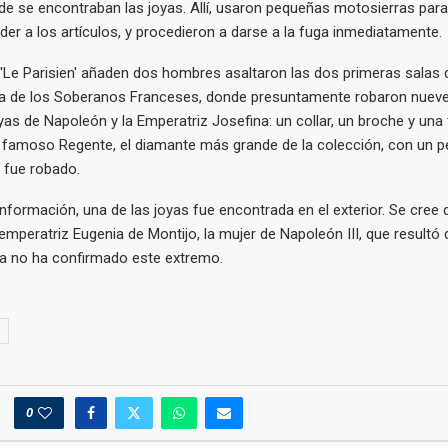
e se encontraban las joyas. Allí, usaron pequeñas motosierras par
eder a los artículos, y procedieron a darse a la fuga inmediatamente.
'Le Parisien' añaden dos hombres asaltaron las dos primeras salas de 
la de los Soberanos Franceses, donde presuntamente robaron nueve 
as de Napoleón y la Emperatriz Josefina: un collar, un broche y una t
l famoso Regente, el diamante más grande de la colección, con un 
o fue robado.
nformación, una de las joyas fue encontrada en el exterior. Se cree 
 emperatriz Eugenia de Montijo, la mujer de Napoleón III, que result
vía no ha confirmado este extremo.
0