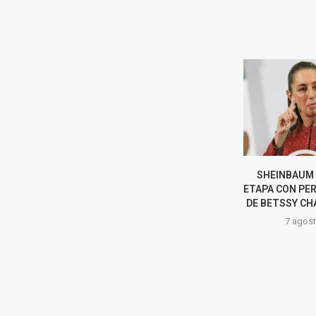
SHEINBAUM ABRE NUEVA
TRUMP PI
ETAPA CON PERÚ TRAS SALIDA
SENADORES QU
DE BETSSY CHÁVEZ A MÉXICO
EN LAS 
LEGISLATIVAS 
7 agosto, 2026
7 agost