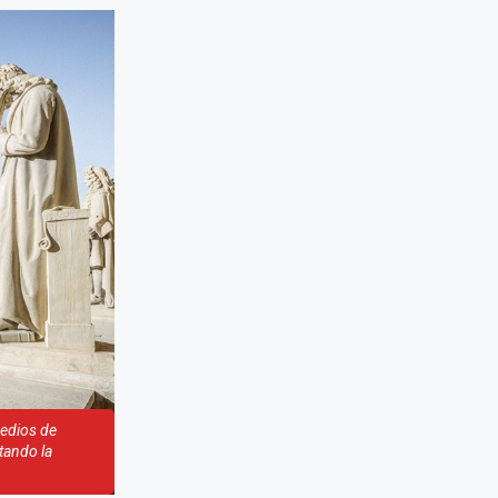
edios de
itando la