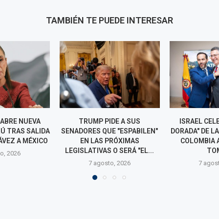
TAMBIÉN TE PUEDE INTERESAR
DE A SUS
ISRAEL CELEBRA "LA ERA
CEPEDA SOS
E "ESPABILEN"
DORADA" DE LA RELACIÓN CON
FISCALÍA 
PRÓXIMAS
COLOMBIA ANTES DE LA
INVESTIG
O SERÁ "EL...
TOMA...
VINCULARLO 
CO
o, 2026
7 agosto, 2026
7 agos