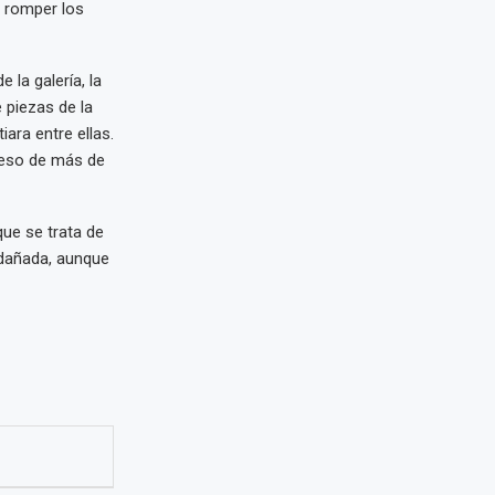
a romper los
la galería, la
piezas de la
iara entre ellas.
peso de más de
que se trata de
ó dañada, aunque