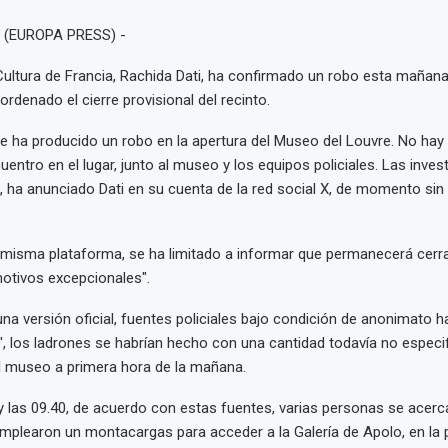
. (EUROPA PRESS) -
Cultura de Francia, Rachida Dati, ha confirmado un robo esta mañan
ordenado el cierre provisional del recinto.
 ha producido un robo en la apertura del Museo del Louvre. No hay
uentro en el lugar, junto al museo y los equipos policiales. Las inves
, ha anunciado Dati en su cuenta de la red social X, de momento sin
 misma plataforma, se ha limitado a informar que permanecerá cerr
otivos excepcionales".
una versión oficial, fuentes policiales bajo condición de anonimato h
ro', los ladrones se habrían hecho con una cantidad todavía no especi
el museo a primera hora de la mañana.
 y las 09.40, de acuerdo con estas fuentes, varias personas se acerca
mplearon un montacargas para acceder a la Galería de Apolo, en la 