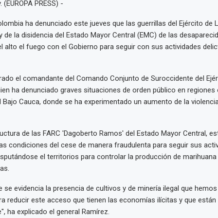
. (EUROPA PRESS) -
olombia ha denunciado este jueves que las guerrillas del Ejército de 
y de la disidencia del Estado Mayor Central (EMC) de las desaparec
 alto el fuego con el Gobierno para seguir con sus actividades delic
rado el comandante del Comando Conjunto de Suroccidente del Ejérci
uien ha denunciado graves situaciones de orden público en regiones
l Bajo Cauca, donde se ha experimentado un aumento de la violenci
tructura de las FARC 'Dagoberto Ramos' del Estado Mayor Central, es
s condiciones del cese de manera fraudulenta para seguir sus acti
disputándose el territorios para controlar la producción de marihuana
as.
te se evidencia la presencia de cultivos y de minería ilegal que hemo
a reducir este acceso que tienen las economías ilícitas y que están
, ha explicado el general Ramírez.