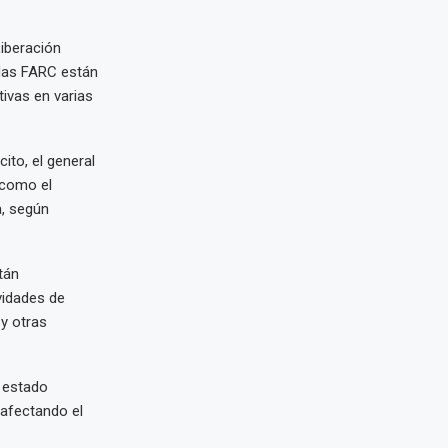
Liberación
idas FARC están
tivas en varias
to, el general
 como el
a, según
tán
vidades de
 y otras
s estado
 afectando el