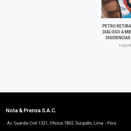
EL GOBIERNO DE MILEI RETIRA
PETRO RETIRA 
EL CAPÍTULO DE
DIÁLOGO A MI
EXTRANJERIZACIÓN DE
DISIDENCIAS 
TIERRAS DE SU LEY...
6 agost
6 agosto, 2026
Nota & Prensa S.A.C.
Av. Guardia Civil 1321, Oficina 1802, Surquillo, Lima - Perú