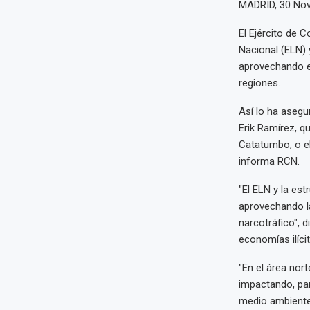
MADRID, 30 Nov
El Ejército de C
Nacional (ELN) 
aprovechando el
regiones.
Así lo ha asegu
Erik Ramírez, q
Catatumbo, o e
informa RCN.
"El ELN y la es
aprovechando la
narcotráfico", 
economías ilícit
"En el área nor
impactando, par
medio ambiente"