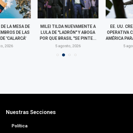
DE LA MESA DE
MILEI TILDA NUEVAMENTE A
EE. UU. CRE
EMBROS DE LAS
LULA DE "LADRÓN" Y ABOGA
OPERATIVA CO
DE 'CALARCÁ'
POR QUE BRASIL "SE PINTE...
AMÉRICA PARA 
o, 2026
5 agosto, 2026
5 agos
Nuestras Secciones
Política