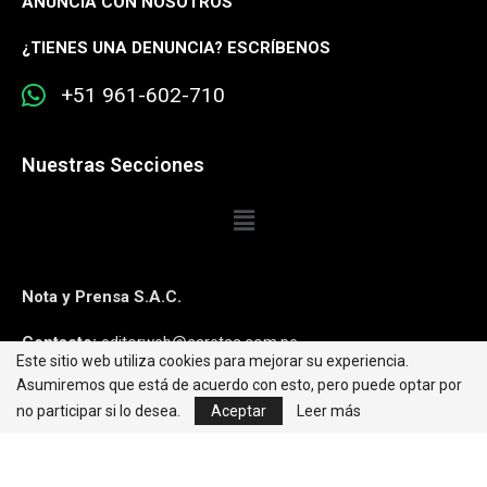
ANUNCIA CON NOSOTROS
¿
TIENES UNA DENUNCIA? ESCRÍBENOS
+51 961-602-710
Nuestras Secciones
Nota y Prensa S.A.C.
Contacto:
editorweb@caretas.com.pe
Este sitio web utiliza cookies para mejorar su experiencia.
Asumiremos que está de acuerdo con esto, pero puede optar por
Síguenos:
no participar si lo desea.
Aceptar
Leer más