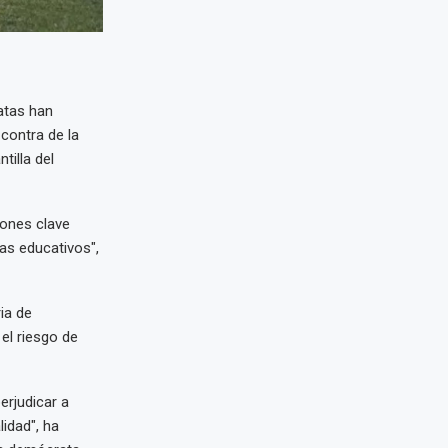
atas han
contra de la
tilla del
iones clave
as educativos",
ia de
el riesgo de
rjudicar a
idad", ha