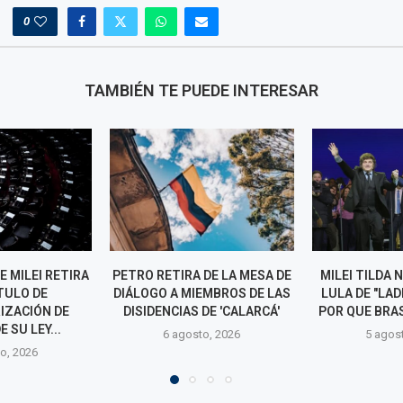
0
TAMBIÉN TE PUEDE INTERESAR
DE LA MESA DE
MILEI TILDA NUEVAMENTE A
EE. UU. CRE
EMBROS DE LAS
LULA DE "LADRÓN" Y ABOGA
OPERATIVA CO
DE 'CALARCÁ'
POR QUE BRASIL "SE PINTE...
AMÉRICA PARA 
o, 2026
5 agosto, 2026
5 agos