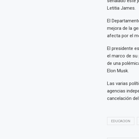
señalado este j
Letitia James.
El Departamento
mejora de la ge
afecta por el 
El presidente e
el marco de su 
de una polémica
Elon Musk.
Las varias polí
agencias indepe
cancelación del
EDUCACION