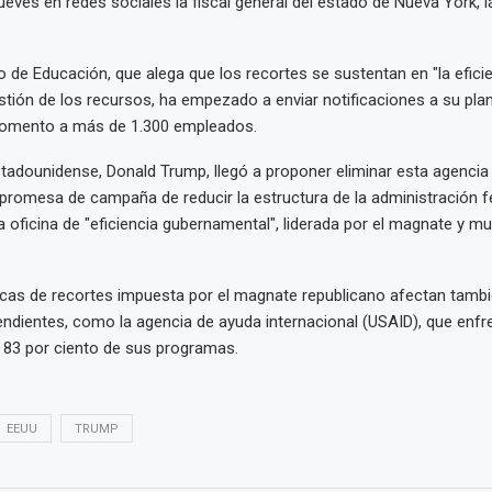
ueves en redes sociales la fiscal general del estado de Nueva York, 
 de Educación, que alega que los recortes se sustentan en "la eficie
stión de los recursos, ha empezado a enviar notificaciones a su plan
momento a más de 1.300 empleados.
stadounidense, Donald Trump, llegó a proponer eliminar esta agencia
promesa de campaña de reducir la estructura de la administración fe
 oficina de "eficiencia gubernamental", liderada por el magnate y mul
ticas de recortes impuesta por el magnate republicano afectan tambi
ndientes, como la agencia de ayuda internacional (USAID), que enfr
 83 por ciento de sus programas.
EEUU
TRUMP