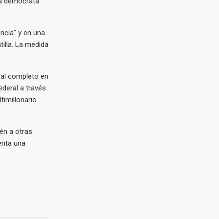
la demócrata
ncia" y en una
tilla. La medida
 al completo en
deral a través
timillonario
én a otras
enta una