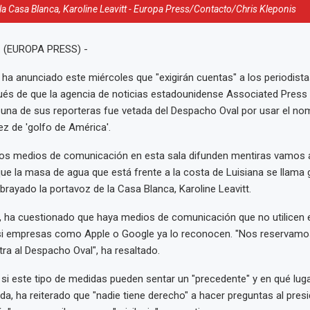
la Casa Blanca, Karoline Leavitt - Europa Press/Contacto/Chris Kleponis
. (EUROPA PRESS) -
ha anunciado este miércoles que "exigirán cuentas" a los periodista
ués de que la agencia de noticias estadounidense Associated Press
una de sus reporteras fue vetada del Despacho Oval por usar el nom
ez de 'golfo de América'.
los medios de comunicación en esta sala difunden mentiras vamos a
ue la masa de agua que está frente a la costa de Luisiana se llama 
brayado la portavoz de la Casa Blanca, Karoline Leavitt.
, ha cuestionado que haya medios de comunicación que no utilicen 
i empresas como Apple o Google ya lo reconocen. "Nos reservamos
tra al Despacho Oval", ha resaltado.
si este tipo de medidas pueden sentar un "precedente" y en qué luga
a, ha reiterado que "nadie tiene derecho" a hacer preguntas al presi