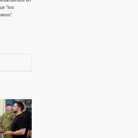
ue "los
anos".