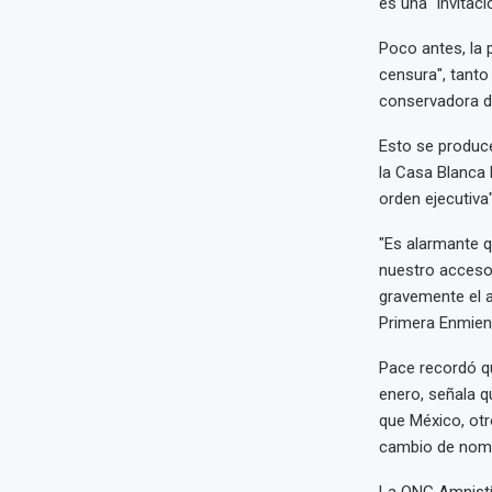
es una "invitaci
Poco antes, la p
censura", tanto
conservadora d
Esto se produce
la Casa Blanca 
orden ejecutiva
"Es alarmante q
nuestro acceso 
gravemente el a
Primera Enmiend
Pace recordó qu
enero, señala q
que México, otr
cambio de nom
La ONG Amnistí