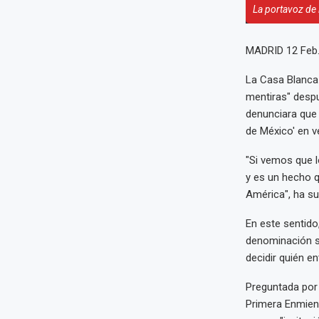
La portavoz de 
MADRID 12 Feb
La Casa Blanca 
mentiras" desp
denunciara que 
de México' en v
"Si vemos que 
y es un hecho q
América", ha su
En este sentido
denominación s
decidir quién en
Preguntada por 
Primera Enmiend