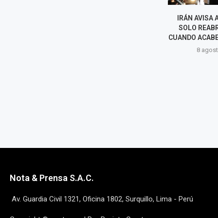
DE LA ESPRIELLA TOMA
IRÁN AVISA A
POSESIÓN DE SU NUEVO
SOLO REAB
GABINETE PARA PONER EN
CUANDO ACABE 
MARCHA LA...
8 agost
8 agosto, 2026
Nota & Prensa S.A.C.
Av. Guardia Civil 1321, Oficina 1802, Surquillo, Lima - Perú