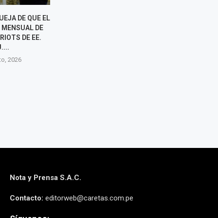
UEJA DE QUE EL
EE. UU. PREVÉ UN PAQUETE DE
DE LA ESPRI
 MENSUAL DE
SEGURIDAD DE MIL MILLONES
"RECUPERACIÓ
RIOTS DE EE.
PARA COLOMBIA TRAS
SEGURID
....
LLEGAR...
"REGENERACI
E
to, 2026
8 agosto, 2026
8 agos
Nota y Prensa S.A.C.
Contacto:
editorweb@caretas.com.pe