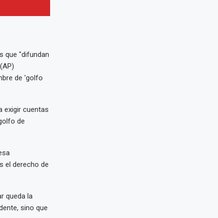
s que "difundan
 (AP)
bre de 'golfo
 exigir cuentas
golfo de
esa
 el derecho de
r queda la
dente, sino que