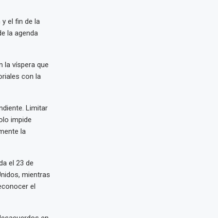
 el fin de la
de la agenda
n la víspera que
riales con la
diente. Limitar
olo impide
amente la
da el 23 de
Unidos, mientras
econocer el
 desacuerdos en