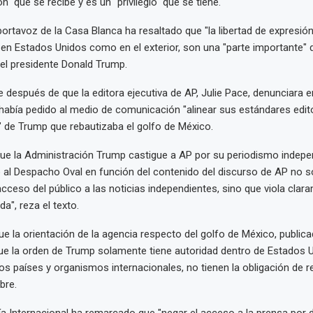
ón" que se recibe y es un "privilegio" que se tiene.
ortavoz de la Casa Blanca ha resaltado que "la libertad de expresión y
 en Estados Unidos como en el exterior, son una "parte importante" 
el presidente Donald Trump.
 después de que la editora ejecutiva de AP, Julie Pace, denunciara e
había pedido al medio de comunicación "alinear sus estándares edito
" de Trump que rebautizaba el golfo de México.
ue la Administración Trump castigue a AP por su periodismo indepen
al Despacho Oval en función del contenido del discurso de AP no s
cceso del público a las noticias independientes, sino que viola clar
a", reza el texto.
e la orientación de la agencia respecto del golfo de México, publica
ue la orden de Trump solamente tiene autoridad dentro de Estados 
os países y organismos internacionales, no tienen la obligación de r
bre.
a Internacional ha remarcado que "negar el acceso a la prensa por