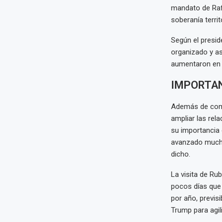
mandato de Rafa
soberanía territo
Según el presid
organizado y as
aumentaron en c
IMPORTAN
Además de comba
ampliar las rel
su importancia
avanzado mucho
dicho.
La visita de R
pocos días que 
por año, previs
Trump para agil