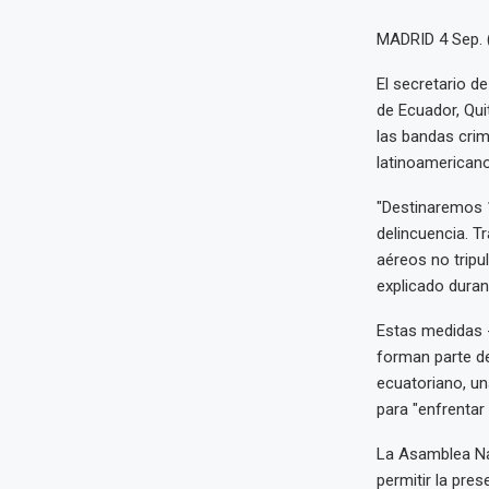
MADRID 4 Sep.
El secretario d
de Ecuador, Qui
las bandas crim
latinoamericano
"Destinaremos 1
delincuencia. T
aéreos no tripu
explicado duran
Estas medidas -
forman parte de
ecuatoriano, un
para "enfrenta
La Asamblea Na
permitir la pres