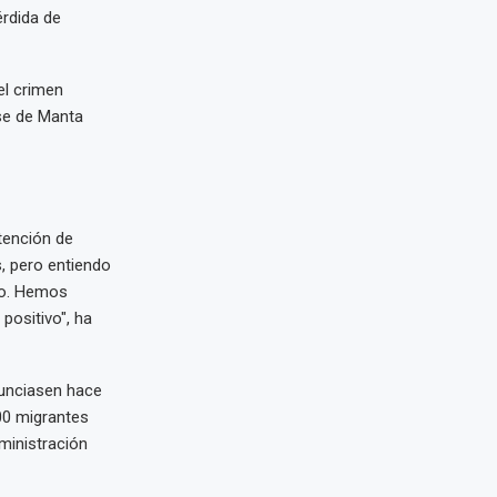
érdida de
el crimen
se de Manta
tención de
, pero entiendo
do. Hemos
ositivo", ha
nunciasen hace
00 migrantes
ministración