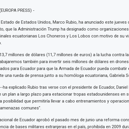
 (EUROPA PRESS) -
e Estado de Estados Unidos, Marco Rubio, ha anunciado este jueves d
to, que la Administración Trump ha designado como organizaciones 
inales ecuatorianas Los Choneros y Los Lobos con motivo de su visi
.
3,7 millones de dólares (11,7 millones de euros) a la lucha contra la
rabajaremos también para invertir seis millones de dólares en drones
lados para Ecuador para que la Armada de Ecuador pueda combatir es
te una rueda de prensa junto a su homóloga ecuatoriana, Gabriela 
-ha explicado Rubio tras verse con el presidente de Ecuador, Danie
 un plan a largo plazo para estacionar tropas estadounidenses en s
a posibilidad que permitiría llevar a cabo entrenamientos y operacio
r amenazas comunes".
cional de Ecuador aprobó el pasado mes de junio una reforma const
encia de bases militares extranjeras en el país, prohibida en 2009 dur