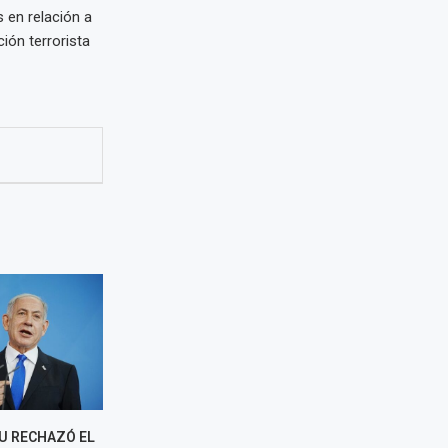
 en relación a
ión terrorista
 RECHAZÓ EL
PETRO REITERA SU POSTURA
GAZA OFICI