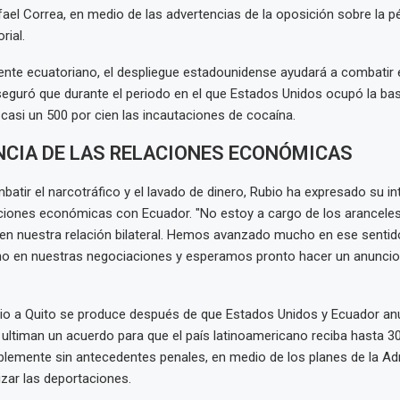
el Correa, en medio de las advertencias de la oposición sobre la p
rial.
ente ecuatoriano, el despliegue estadounidense ayudará a combatir 
eguró que durante el periodo en el que Estados Unidos ocupó la ba
asi un 500 por cien las incautaciones de cocaína.
CIA DE LAS RELACIONES ECONÓMICAS
tir el narcotráfico y el lavado de dinero, Rubio ha expresado su in
aciones económicas con Ecuador. "No estoy a cargo de los aranceles
 en nuestra relación bilateral. Hemos avanzado mucho en ese senti
 en nuestras negociaciones y esperamos pronto hacer un anuncio p
ubio a Quito se produce después de que Estados Unidos y Ecuador a
ultiman un acuerdo para que el país latinoamericano reciba hasta 3
iblemente sin antecedentes penales, en medio de los planes de la Ad
izar las deportaciones.