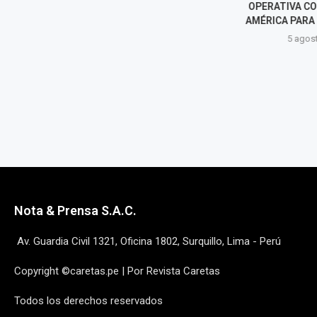
LULA DE "LADRÓN" Y ABOGA
OPERATIVA CON
POR QUE BRASIL "SE PINTE...
AMÉRICA PARA 
5 agosto, 2026
5 agost
Nota & Prensa S.A.C.
Av. Guardia Civil 1321, Oficina 1802, Surquillo, Lima - Perú
Copyright ©caretas.pe | Por Revista Caretas
Todos los derechos reservados