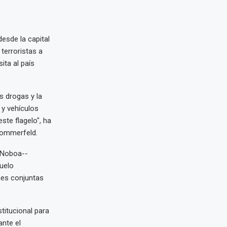
esde la capital
terroristas a
ta al país
s drogas y la
 y vehículos
te flagelo", ha
Sommerfeld.
l Noboa--
uelo
nes conjuntas
itucional para
ante el