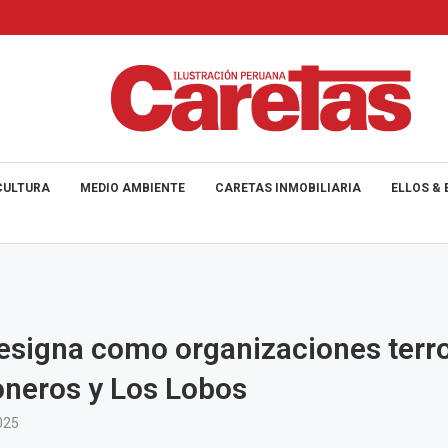
CULTURA
MEDIO AMBIENTE
CARETAS INMOBILIARIA
ELLOS & 
signa como organizaciones terro
neros y Los Lobos
025