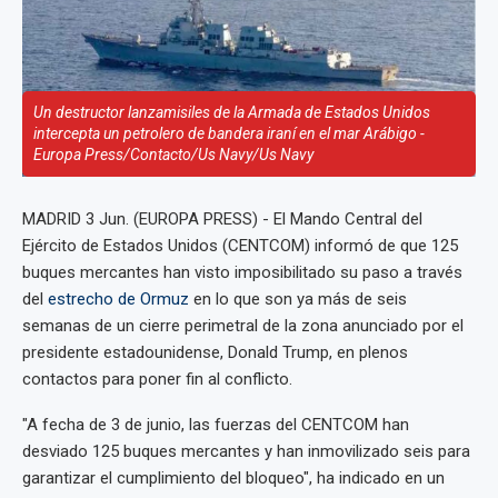
Un destructor lanzamisiles de la Armada de Estados Unidos
intercepta un petrolero de bandera iraní en el mar Arábigo -
Europa Press/Contacto/Us Navy/Us Navy
MADRID 3 Jun. (EUROPA PRESS) - El Mando Central del
Ejército de Estados Unidos (CENTCOM) informó de que 125
buques mercantes han visto imposibilitado su paso a través
del
estrecho de Ormuz
en lo que son ya más de seis
semanas de un cierre perimetral de la zona anunciado por el
presidente estadounidense, Donald Trump, en plenos
contactos para poner fin al conflicto.
"A fecha de 3 de junio, las fuerzas del CENTCOM han
desviado 125 buques mercantes y han inmovilizado seis para
garantizar el cumplimiento del bloqueo", ha indicado en un