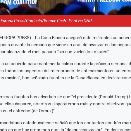
 Europa Press/Contacto/Bonnie Cash - Pool via CNP
 (EUROPA PRESS) - La Casa Blanca aseguró este miércoles un acuerd
siones durante la semana que viene en aras de avanzar en las negoci
nar alcanzado el mes pasado "sin que vuelen los misiles".
 a un acuerdo para mantener la calma durante la próxima semana, 
en todos los aspectos del memorando de entendimiento en un entor
los misiles", han señalado fuentes de la Casa Blanca en declaracion
s mimas fuentes han advertido de que "el presidente (Donald Trump) 
e ellos disparen, nosotros dispararemos más y contra objetivos que
 en el estrecho (de Ormuz)".
l mandatario estadounidense señaló que los contactos con Irán mar
endo en que hay progresos para la "desnuclearización". En declaracio