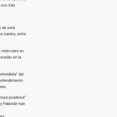
con Irán.
s de esta
 iraníes, entre
te miércoles en
eunido en la
inmediata" del
entendimiento
nio.
nces positivos"
 y Pakistán han
nes