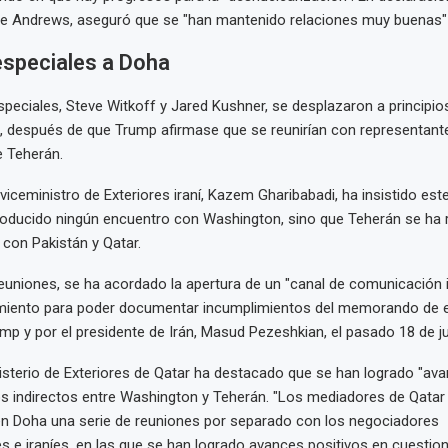
de Andrews, aseguró que se "han mantenido relaciones muy buenas" 
especiales a Doha
peciales, Steve Witkoff y Jared Kushner, se desplazaron a principio
después de que Trump afirmase que se reunirían con representantes
 Teherán.
 viceministro de Exteriores iraní, Kazem Gharibabadi, ha insistido es
oducido ningún encuentro con Washington, sino que Teherán se ha r
 con Pakistán y Qatar.
euniones, se ha acordado la apertura de un "canal de comunicación 
miento para poder documentar incumplimientos del memorando de 
mp y por el presidente de Irán, Masud Pezeshkian, el pasado 18 de ju
nisterio de Exteriores de Qatar ha destacado que se han logrado "ava
s indirectos entre Washington y Teherán. "Los mediadores de Qatar
en Doha una serie de reuniones por separado con los negociadores
 e iraníes, en las que se han logrado avances positivos en cuestio