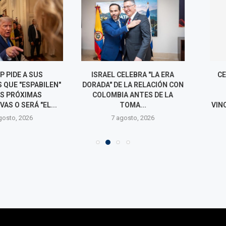
DE A SUS
ISRAEL CELEBRA "LA ERA
CEPEDA SOS
E "ESPABILEN"
DORADA" DE LA RELACIÓN CON
FISCALÍA 
PRÓXIMAS
COLOMBIA ANTES DE LA
INVESTIG
O SERÁ "EL...
TOMA...
VINCULARLO 
CO
o, 2026
7 agosto, 2026
7 agos