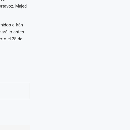
ortavoz, Majed
nidos e Irán
mará lo antes
erto el 28 de