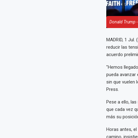
Donald Trump -
MADRID, 1 Jul.
reducir las ten
acuerdo prelimi
"Hemos llegado
pueda avanzar 
sin que vuelen 
Press.
Pese a ello, la
que cada vez qu
más su posición
Horas antes, e
camino, insisti