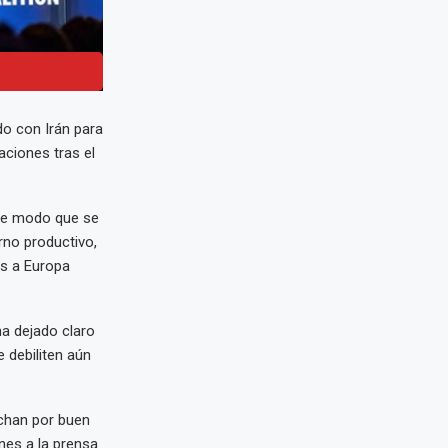
o con Irán para
aciones tras el
de modo que se
no productivo,
es a Europa
ha dejado claro
 debiliten aún
chan por buen
nes a la prensa