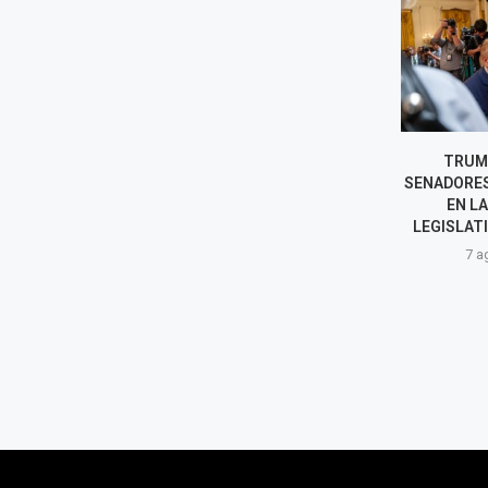
SHEINBAUM ABRE NUEVA
TRUMP PI
ETAPA CON PERÚ TRAS SALIDA
SENADORES QU
DE BETSSY CHÁVEZ A MÉXICO
EN LAS 
LEGISLATIVAS 
7 agosto, 2026
7 agost