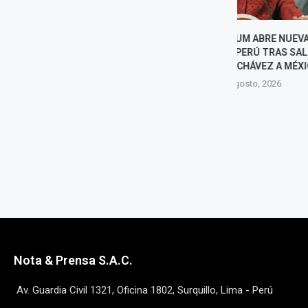
SHEINBAUM ABRE NUEVA
TRUMP PI
ETAPA CON PERÚ TRAS SALIDA
SENADORES QU
DE BETSSY CHÁVEZ A MÉXICO
EN LAS 
LEGISLATIVAS 
7 agosto, 2026
7 agost
Nota & Prensa S.A.C.
Av. Guardia Civil 1321, Oficina 1802, Surquillo, Lima - Perú