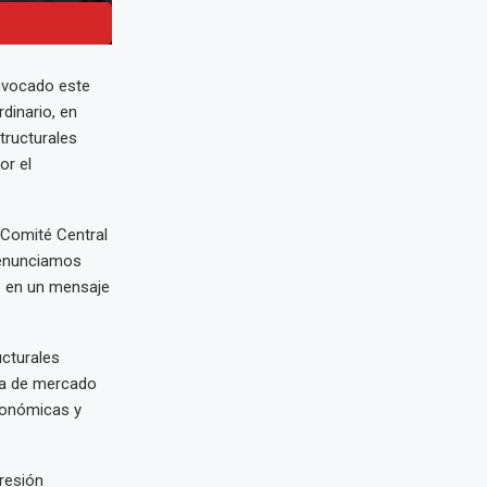
nvocado este
dinario, en
tructurales
or el
l Comité Central
 enunciamos
ño en un mensaje
ucturales
mía de mercado
económicas y
resión