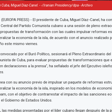
e Cuba, Miguel Diaz-Canel. - -/Iranian Presidency/dpa - Archivo
 (EUROPA PRESS) - El presidente de Cuba, Miguel Díaz-Canel, ha co
 Central del Partido Comunista cubano a una sesión de pleno extraor
 propuestas de transformación con las cuales impulsar reformas es
eralizar la economía de la isla, de acuerdo con el anuncio realizado p
eño este mismo viernes.
 convocado por el Buró Político, sesionará el Pleno Extraordinario de
munista de Cuba, para evaluar propuestas de transformaciones que
n declaraciones a la prensa", ha señalado el jefe del Ejecutivo isle
es.
nea con su anuncio previo de impulsar un paquete de reformas estr
beralizar la economía de la isla, inspirado en los modelos de econo
nam, con el objetivo de contrarrestar el impacto de las sanciones 
 el Gobierno de Estados Unidos.
 las medidas presentadas por el líder cubano llegan después de la p