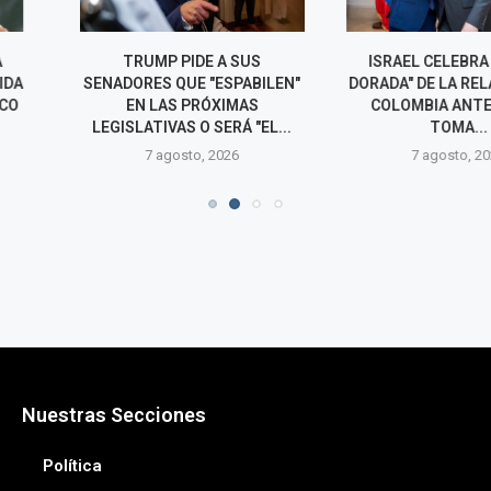
DE A SUS
ISRAEL CELEBRA "LA ERA
CEPEDA SOS
E "ESPABILEN"
DORADA" DE LA RELACIÓN CON
FISCALÍA 
PRÓXIMAS
COLOMBIA ANTES DE LA
INVESTIG
O SERÁ "EL...
TOMA...
VINCULARLO 
CO
o, 2026
7 agosto, 2026
7 agos
Nuestras Secciones
Política