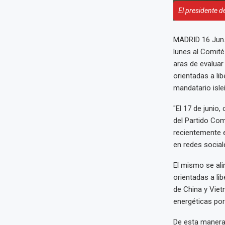
El presidente d
MADRID 16 Jun.
lunes al Comité
aras de evaluar
orientadas a lib
mandatario isl
"El 17 de junio,
del Partido Co
recientemente e
en redes social
El mismo se ali
orientadas a li
de China y Viet
energéticas por
De esta manera,