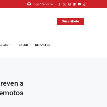
Login/Registrar
Suscríbete
ELLAS
SALUD
DEPORTES
treven a
rremotos