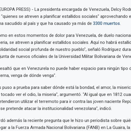
EUROPA PRESS) - La presidenta encargada de Venezuela, Delcy Rodrí
"quienes se atreven a planificar estallidos sociales" aprovechando e
ha sacudido al país y que ha causado ya más de
3300 muertos
.
omo en estos momentos de dolor para Venezuela, de duelo nacional
eria, se atreven a planificar estallidos sociales. Aquí no habrá estalli
olidaridad social profunda de nuestro pueblo", señaló Rodríguez dur
unta de nuevos oficiales de la Universidad Militar Bolivariana de Ve
esaltó que en Venezurela no puede haber espacio para ningún tipo 
xterna, venga de dónde venga".
s puso a prueba para saber dónde está la bondad, el amor, la miseric
tocado ver el odio, la miseria", argumentó. "Al igual que en 1812 cu
etendieron utilizar el terremoto para ir contra las joven naciente Rep
se pretende atacar la institucionalidad venezolana", indicó.
dó además la reciente pregunta que le hizo un periodista sobre quié
gar a la Fuerza Armada Nacional Bolivariana (FANB) en La Guaira, l