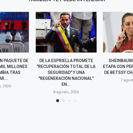
ELLA PROMETE
SHEINBAUM ABRE NUEVA
TRUMP P
N TOTAL DE LA
ETAPA CON PERÚ TRAS SALIDA
SENADORES QU
D" Y UNA
DE BETSSY CHÁVEZ A MÉXICO
EN LAS 
ÓN NACIONAL"
LEGISLATIVAS
7 agosto, 2026
...
7 agos
o, 2026