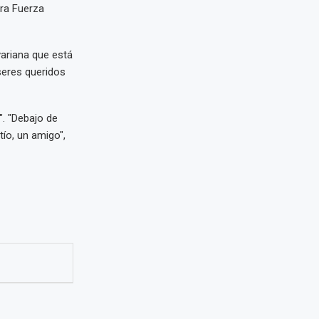
tra Fuerza
ariana que está
 seres queridos
. "Debajo de
ío, un amigo",