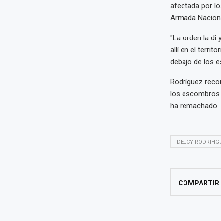
afectada por lo
Armada Nacional
"La orden la di
allí en el terri
debajo de los e
Rodríguez recor
los escombros t
ha remachado.
DELCY RODRIHG
COMPARTIR