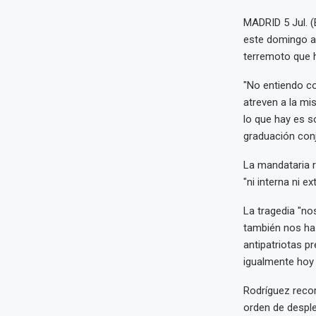
MADRID 5 Jul. (
este domingo a 
terremoto que 
"No entiendo c
atreven a la mis
lo que hay es s
graduación conj
La mandataria r
"ni interna ni e
La tragedia "no
también nos ha 
antipatriotas pr
igualmente hoy 
Rodríguez recor
orden de desple