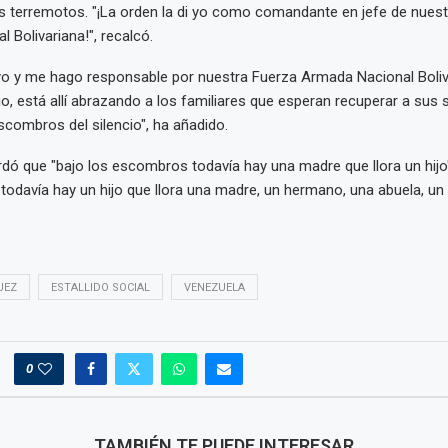
s terremotos. "¡La orden la di yo como comandante en jefe de nues
 Bolivariana!", recalcó.
 yo y me hago responsable por nuestra Fuerza Armada Nacional Boliv
torio, está allí abrazando a los familiares que esperan recuperar a sus
scombros del silencio", ha añadido.
dó que "bajo los escombros todavía hay una madre que llora un hijo"
odavía hay un hijo que llora una madre, un hermano, una abuela, un t
UEZ
ESTALLIDO SOCIAL
VENEZUELA
0
TAMBIÉN TE PUEDE INTERESAR