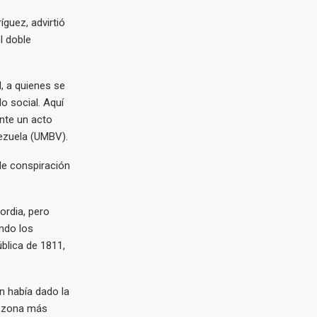
guez, advirtió
l doble
, a quienes se
do social. Aquí
ante un acto
nezuela (UMBV).
de conspiración
ordia, pero
ando los
ública de 1811,
n había dado la
a zona más