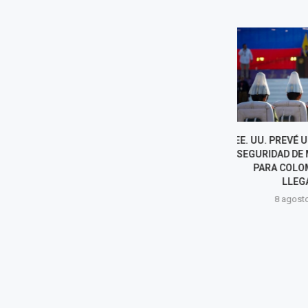
EE. UU. PREVÉ UN PAQUETE DE
DE LA ESPRI
SEGURIDAD DE MIL MILLONES
"RECUPERACIÓ
PARA COLOMBIA TRAS
SEGURIDA
LLEGAR...
"REGENERACI
EN
8 agosto, 2026
8 agost