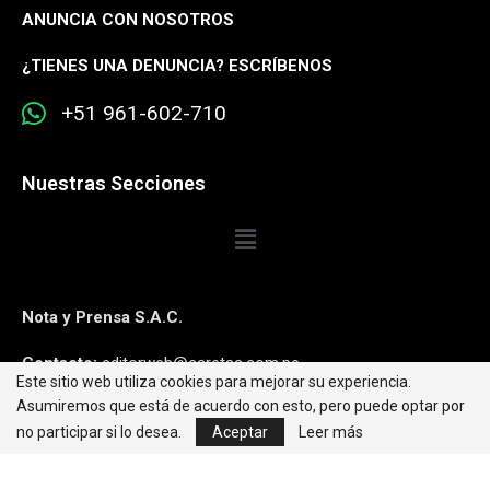
ANUNCIA CON NOSOTROS
¿
TIENES UNA DENUNCIA? ESCRÍBENOS
+51 961-602-710
Nuestras Secciones
Nota y Prensa S.A.C.
Contacto:
editorweb@caretas.com.pe
Este sitio web utiliza cookies para mejorar su experiencia.
Asumiremos que está de acuerdo con esto, pero puede optar por
Síguenos:
no participar si lo desea.
Aceptar
Leer más