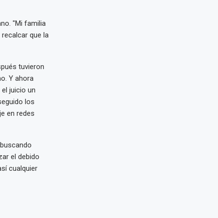
no. "Mi familia
 recalcar que la
spués tuvieron
o. Y ahora
l juicio un
seguido los
je en redes
n buscando
zar el debido
sí cualquier