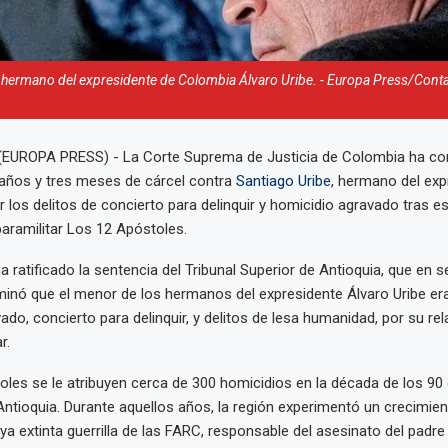
, hermano del expresidente de Colombia Álvaro Uribe. - Europa Press/Cont
(EUROPA PRESS) - La Corte Suprema de Justicia de Colombia ha co
años y tres meses de cárcel contra
Santiago Uribe
, hermano del exp
or los delitos de concierto para delinquir y homicidio agravado tras e
paramilitar Los 12 Apóstoles.
 ha ratificado la sentencia del Tribunal Superior de Antioquia, que en 
minó que el menor de los hermanos del expresidente Álvaro Uribe era
ado, concierto para delinquir, y delitos de lesa humanidad, por su rel
r.
les se le atribuyen cerca de 300 homicidios en la década de los 90 
 Antioquia. Durante aquellos años, la región experimentó un crecimien
ya extinta guerrilla de las FARC, responsable del asesinato del padre 