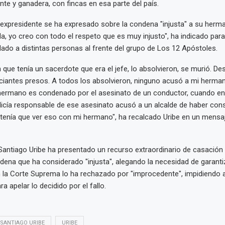
ente y ganadera, con fincas en esa parte del país.
l expresidente se ha expresado sobre la condena "injusta" a su herma
a, yo creo con todo el respeto que es muy injusto", ha indicado para
alado a distintas personas al frente del grupo de Los 12 Apóstoles.
n que tenía un sacerdote que era el jefe, lo absolvieron, se murió. De
antes presos. A todos los absolvieron, ninguno acusó a mi herman
ermano es condenado por el asesinato de un conductor, cuando en e
icía responsable de ese asesinato acusó a un alcalde de haber con
 tenía que ver eso con mi hermano", ha recalcado Uribe en un mensa
Santiago Uribe ha presentado un recurso extraordinario de casació
ndena que ha considerado "injusta", alegando la necesidad de garanti
n la Corte Suprema lo ha rechazado por "improcedente", impidiendo a
ra apelar lo decidido por el fallo.
SANTIAGO URIBE
URIBE