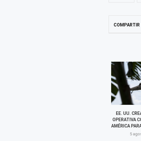
COMPARTIR
MILEI TILDA NUEVAMENTE A
EE. UU. CRE
LULA DE "LADRÓN" Y ABOGA
OPERATIVA CON
POR QUE BRASIL "SE PINTE...
AMÉRICA PARA 
5 agosto, 2026
5 agost