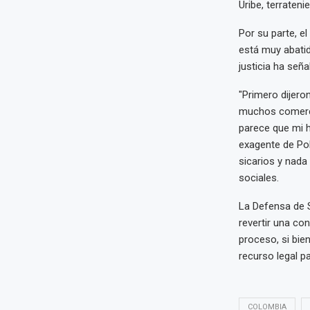
Uribe, terrateni
Por su parte, e
está muy abatid
justicia ha señ
"Primero dijero
muchos comerci
parece que mi h
exagente de Pol
sicarios y nada
sociales.
La Defensa de 
revertir una co
proceso, si bie
recurso legal pa
COLOMBIA