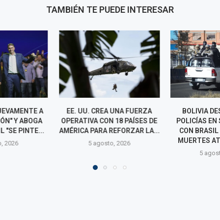
TAMBIÉN TE PUEDE INTERESAR
A UNA FUERZA
BOLIVIA DESPLIEGA 200
NETANYAHU
 18 PAÍSES DE
POLICÍAS EN SU FRONTERA
PLAN DE TRUM
REFORZAR LA...
CON BRASIL TRAS NUEVE
EL DESARM
MUERTES ATRIBUIDOS A...
o, 2026
4 agos
5 agosto, 2026