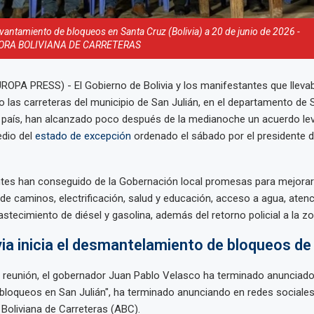
vantamiento de bloqueos en Santa Cruz (Bolivia) a 20 de junio de 2026 -
RA BOLIVIANA DE CARRETERAS
ROPA PRESS) - El Gobierno de Bolivia y los manifestantes que llev
las carreteras del municipio de San Julián, en el departamento de 
l país, han alcanzado poco después de la medianoche un acuerdo le
dio del
estado de excepción
ordenado el sábado por el presidente de
tes han conseguido de la Gobernación local promesas para mejorar
e caminos, electrificación, salud y educación, acceso a agua, atenc
bastecimiento de diésel y gasolina, además del retorno policial a la zo
via inicia el desmantelamiento de bloqueos de
a reunión, el gobernador Juan Pablo Velasco ha terminado anunciado
bloqueos en San Julián", ha terminado anunciando en redes sociales
Boliviana de Carreteras (ABC).