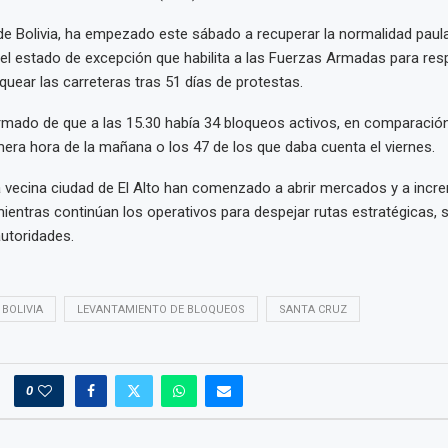
 de Bolivia, ha empezado este sábado a recuperar la normalidad paul
del estado de excepción que habilita a las Fuerzas Armadas para resp
quear las carreteras tras 51 días de protestas.
rmado de que a las 15.30 había 34 bloqueos activos, en comparación
mera hora de la mañana o los 47 de los que daba cuenta el viernes.
 la vecina ciudad de El Alto han comenzado a abrir mercados y a incr
mientras continúan los operativos para despejar rutas estratégicas,
utoridades.
BOLIVIA
LEVANTAMIENTO DE BLOQUEOS
SANTA CRUZ
0