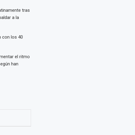
atinamente tras
aldar a la
 con los 40
ementar el ritmo
 según han