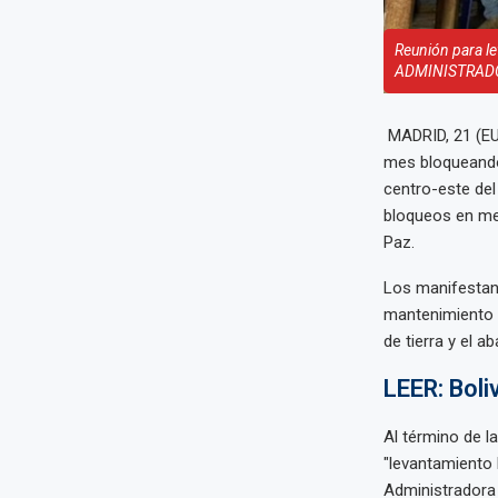
Reunión para le
ADMINISTRADO
MADRID, 21 (EU
mes bloqueando 
centro-este de
bloqueos en me
Paz.
Los manifestan
mantenimiento d
de tierra y el a
LEER: Boli
Al término de l
"levantamiento 
Administradora 