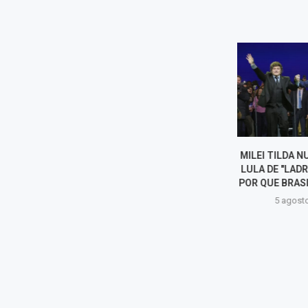
MILEI TILDA NUEVAMENTE A
EE. UU. CRE
LULA DE "LADRÓN" Y ABOGA
OPERATIVA CON
POR QUE BRASIL "SE PINTE...
AMÉRICA PARA 
5 agosto, 2026
5 agost