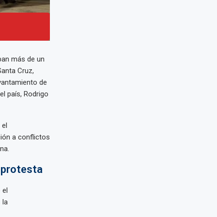
aban más de un
Santa Cruz,
vantamiento de
l país, Rodrigo
 el
ión a conflictos
na.
 protesta
 el
 la