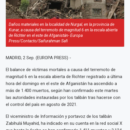
Daños materiales en la localidad de Nurgal, en la provincia de
Kunar, a causa del terremoto de magnitud 6 en la escala abierta
de Richter en el este de Afganistán- Europa
Press/Contacto/Saifurahman Safi
MADRID, 2 Sep. (EUROPA PRESS) -
El balance de víctimas mortales a causa del terremoto de
magnitud 6 en la escala abierta de Richter registrado a última
hora del domingo en el este de Afganistán ha ascendido a
más de 1.400 muertos, según han confirmado este martes
las autoridades instauradas por los talibán tras hacerse con
el control del país en agosto de 2021.
El viceministro de Información y portavoz de los talibán
Zabihulá Muyahid, ha indicado en su cuenta en la red social X