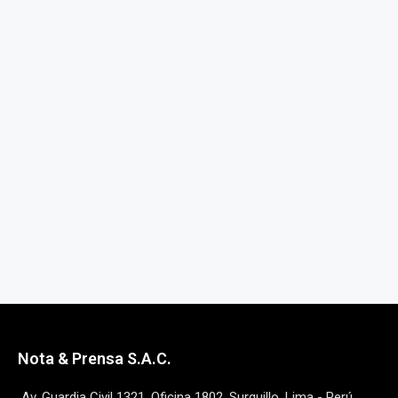
Nota & Prensa S.A.C.
Av. Guardia Civil 1321, Oficina 1802, Surquillo, Lima - Perú