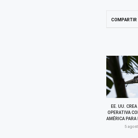
COMPARTIR
MILEI TILDA NUEVAMENTE A
EE. UU. CRE
LULA DE "LADRÓN" Y ABOGA
OPERATIVA CON
POR QUE BRASIL "SE PINTE...
AMÉRICA PARA 
5 agosto, 2026
5 agost