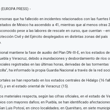
. (EUROPA PRESS) -
rsonas que ha fallecido en incidentes relacionados con las fuertes l
stados de México ha ascendido a 41, mientras que al menos otras 2
conocido pese a las labores de rescate en curso, que cuentan --en
tección Civil y del Ejército desplegados en distintas zonas del país
.
onal mantiene la fase de auxilio del Plan DN-III-E, en los estados de
uebla y Veracruz, debido a inundaciones y desbordamiento de ríos 
enciales registradas en las últimas horas, derivadas de las tormentas 
lla", ha informado la propia Guardia Nacional a través de la red soci
rtales se han reportado en los estados centrales de Hidalgo (16 fal
1), y en el estado oriental de Veracruz (15).
os materiales respecta, según las cifras oficiales, en el estado de 
pios con mayores daños; en Puebla, se han identificado afectacione
San Luis Potosí, en cinco localidades; en Querétaro, en siete municip