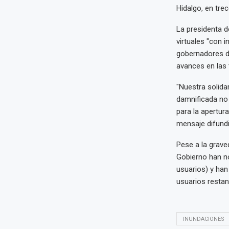
Hidalgo, en trec
La presidenta d
virtuales "con 
gobernadores de
avances en las 
"Nuestra solida
damnificada no 
para la apertur
mensaje difundi
Pese a la grave
Gobierno han no
usuarios) y han
usuarios restan
INUNDACIONES