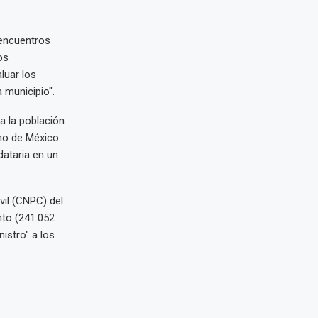
 encuentros
os
luar los
 municipio".
a la población
rno de México
ataria en un
vil (CNPC) del
nto (241.052
istro" a los