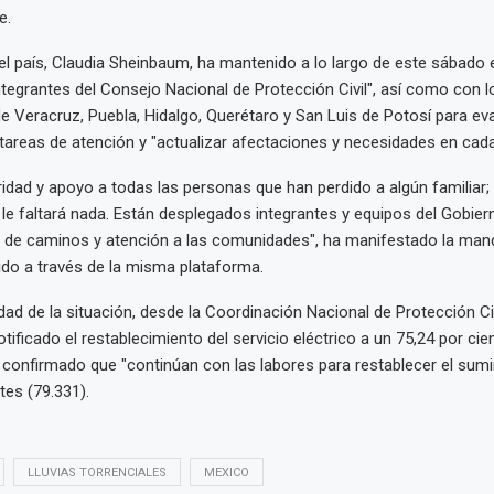
e.
el país, Claudia Sheinbaum, ha mantenido a lo largo de este sábado
integrantes del Consejo Nacional de Protección Civil", así como con l
 Veracruz, Puebla, Hidalgo, Querétaro y San Luis de Potosí para eva
tareas de atención y "actualizar afectaciones y necesidades en cada
ridad y apoyo a todas las personas que han perdido a algún familiar; 
le faltará nada. Están desplegados integrantes y equipos del Gobie
a de caminos y atención a las comunidades", ha manifestado la mand
do a través de la misma plataforma.
dad de la situación, desde la Coordinación Nacional de Protección Ci
tificado el restablecimiento del servicio eléctrico a un 75,24 por cie
 confirmado que "continúan con las labores para restablecer el sumin
tes (79.331).
LLUVIAS TORRENCIALES
MEXICO