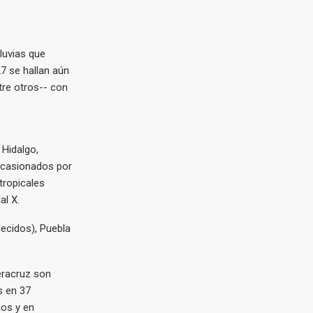
luvias que
7 se hallan aún
tre otros-- con
 Hidalgo,
ocasionados por
tropicales
al X.
lecidos), Puebla
Veracruz son
s en 37
ios y en