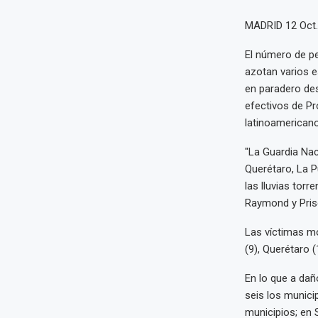
MADRID 12 Oct
El número de pe
azotan varios e
en paradero des
efectivos de Pro
latinoamericano
"La Guardia Naci
Querétaro, La P
las lluvias torr
Raymond y Prisci
Las víctimas mo
(9), Querétaro (
En lo que a dañ
seis los munici
municipios; en 